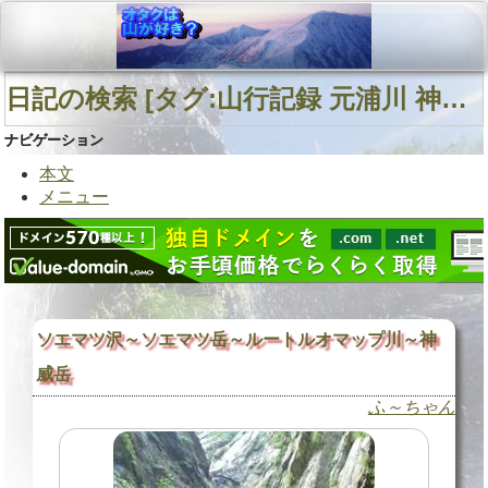
日記の検索 [タグ:山行記録 元浦川 神威岳北東面直登沢 歴舟川] 01～01(01件中)
ナビゲーション
本文
メニュー
ソエマツ沢～ソエマツ岳～ルートルオマップ川～神
威岳
ふ～ちゃん