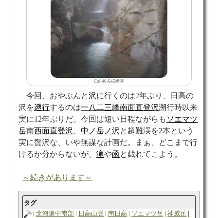
Co640-645函滝
今回、おやぶんと
沢
に行くのは2年ぶり、日高の
沢を
遡行
するのは
一八二三峰南面直登沢
溯行時以来
実に12年ぶりだ。今回は短い日程ながらも
ソエマツ
岳南西面直登沢
、
中ノ岳ノ沢
と超難渓を2本という
実に贅沢な、いや無謀な計画だ。まぁ、どこまで行
けるか分からないが、
滝
や
函
と戯れてこよう。
～続きがあります～
タグ
北海道中南部
日高山脈
南日高
ソエマツ岳
神威岳