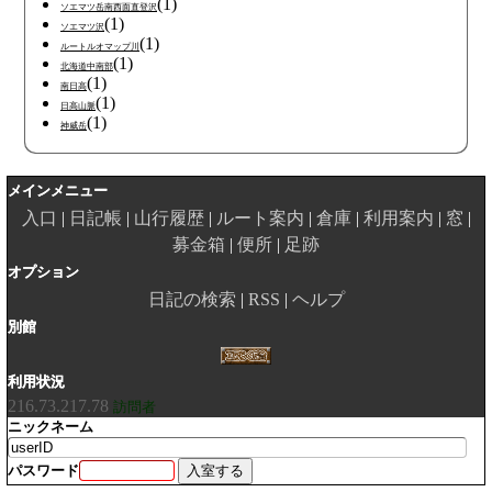
(1)
ソエマツ岳南西面直登沢
(1)
ソエマツ沢
(1)
ルートルオマップ川
(1)
北海道中南部
(1)
南日高
(1)
日高山脈
(1)
神威岳
メインメニュー
入口
日記帳
山行履歴
ルート案内
倉庫
利用案内
窓
募金箱
便所
足跡
オプション
日記の検索
RSS
ヘルプ
別館
利用状況
216.73.217.78
訪問者
ニックネーム
パスワード