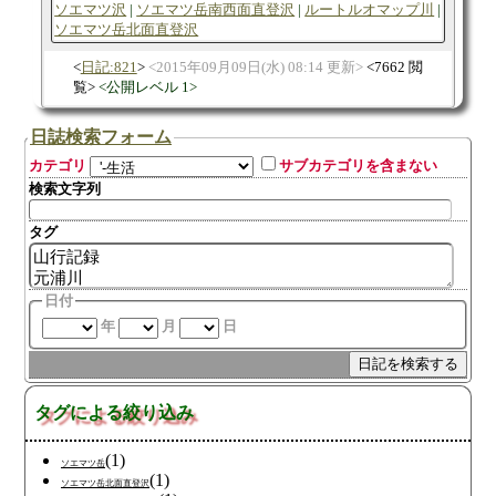
ソエマツ沢
ソエマツ岳南西面直登沢
ルートルオマップ川
ソエマツ岳北面直登沢
日記:821
2015年09月09日(水) 08:14 更新
7662 閲
覧
公開レベル 1
日誌検索フォーム
カテゴリ
サブカテゴリを含まない
検索文字列
タグ
日付
年
月
日
タグによる絞り込み
(1)
ソエマツ岳
(1)
ソエマツ岳北面直登沢