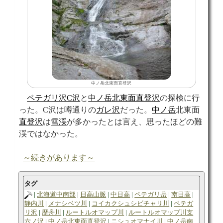
中ノ岳北東面直登沢
ペテガリ沢C沢
と
中ノ岳北東面直登沢
の探検に行
った。C沢は噂通りの
ガレ
沢
だった。
中ノ岳
北東面
直登沢
は
雪渓
が多かったとは言え、思ったほどの難
渓ではなかった。
～続きがあります～
タグ
北海道中南部
日高山脈
中日高
ペテガリ岳
南日高
静内川
メナシベツ川
コイカクシュシビチャリ川
ペテガ
リ沢
歴舟川
ルートルオマップ川
ルートルオマップ川支
六ノ沢
中ノ岳北東面直登沢
ニシュオマナイ川
中ノ岳南