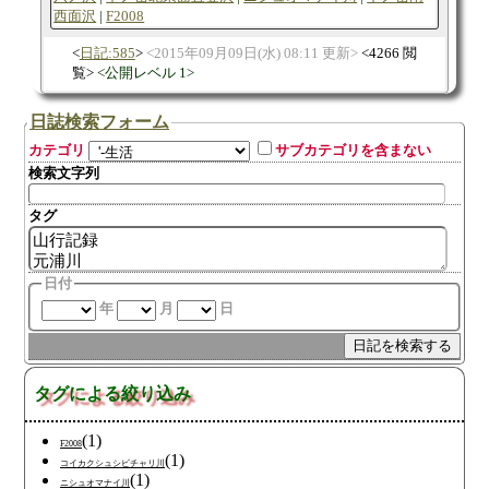
西面沢
F2008
日記:585
2015年09月09日(水) 08:11 更新
4266 閲
覧
公開レベル 1
日誌検索フォーム
カテゴリ
サブカテゴリを含まない
検索文字列
タグ
日付
年
月
日
タグによる絞り込み
(1)
F2008
(1)
コイカクシュシビチャリ川
(1)
ニシュオマナイ川