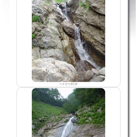
ペテガリ沢C沢