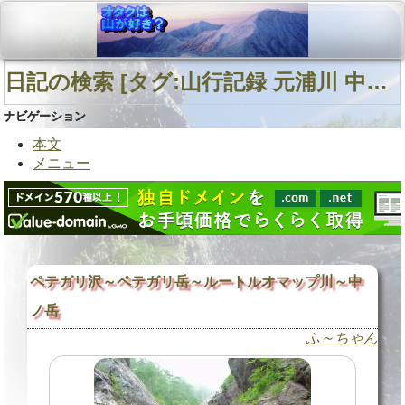
日記の検索 [タグ:山行記録 元浦川 中ノ岳 ペテガリ沢C沢] 01～01(01件中)
ナビゲーション
本文
メニュー
ペテガリ沢～ペテガリ岳～ルートルオマップ川～中
ノ岳
ふ～ちゃん