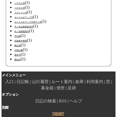
(1)
ペテガリ岳
(1)
ペテガリ沢
(1)
メナシベツ川
(1)
ルートルオマップ川
(1)
ルートルオマップ川支六ノ沢
(1)
中ノ岳北東面直登沢
(1)
中ノ岳南西面沢
(1)
中日高
(1)
北海道中南部
(1)
南日高
(1)
日高山脈
(1)
歴舟川
(1)
静内川
メインメニュー
入口
日記帳
山行履歴
ルート案内
倉庫
利用案内
窓
募金箱
便所
足跡
オプション
日記の検索
RSS
ヘルプ
別館