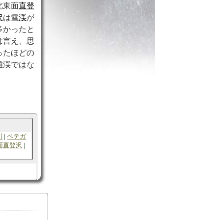
北東面
直登
沢
は
雪渓
が
多かったと
は言え、思
ったほどの
難渓ではな
川
ペテガ
面直登沢