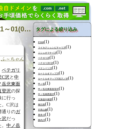
日記の検索 [タグ:山行記録 元浦川 ペテガリ岳 中日高] 01～01(01件中)
タグによる絞り込み
(1)
F2008
(1)
コイカクシュシビチャリ川
(1)
ニシュオマナイ川
(1)
ふ～ちゃん
ペテガリ沢
(1)
ペテガリ沢C沢
(1)
メナシベツ川
ペテガリ
(1)
ルートルオマップ川
沢C沢
と
中
(1)
ルートルオマップ川支六ノ沢
(1)
ノ岳北東面
中ノ岳
(1)
中ノ岳北東面直登沢
直登沢
の探
(1)
中ノ岳南西面沢
検に行っ
(1)
北海道中南部
(1)
た。C沢は
南日高
(1)
日高山脈
噂通りの
ガ
(1)
歴舟川
レ
沢
だっ
(1)
静内川
た。
中ノ岳