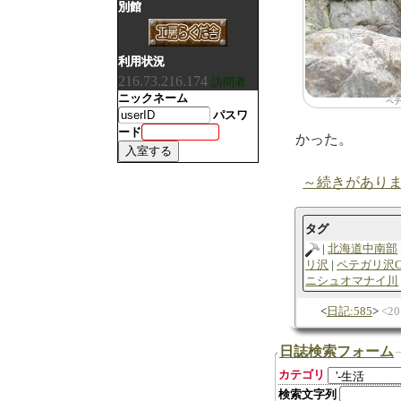
別館
利用状況
216.73.216.174
訪問者
ニックネーム
ペ
パスワ
ード
かった。
～続きがあり
タグ
北海道中南部
リ沢
ペテガリ沢
ニシュオマナイ川
日記:585
2
日誌検索フォーム
カテゴリ
検索文字列