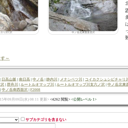
テガリ沢C沢
中ノ岳北東面直登沢
ます～
日高山脈
南日高
中ノ岳
静内川
メナシベツ川
コイカクシュシビチャリ
C沢
歴舟川
ルートルオマップ川
ルートルオマップ川支六ノ沢
中ノ岳北東
中ノ岳南西面沢
F2008
015年09月09日(水) 08:11 更新
4262 閲覧
公開レベル 1
サブカテゴリを含まない