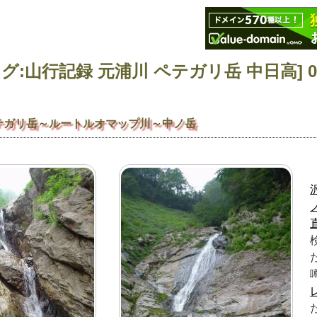
テガリ岳～ルートルオマップ川～中ノ岳