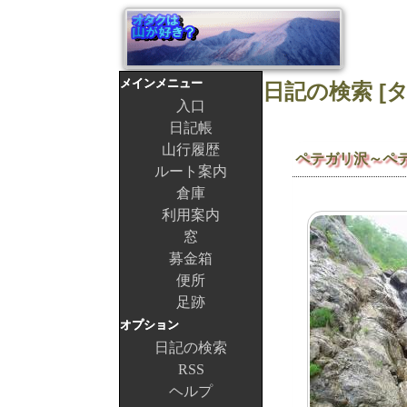
メインメニュー
入口
日記帳
山行履歴
ペテガリ沢～ペ
ルート案内
倉庫
利用案内
窓
募金箱
便所
足跡
オプション
日記の検索
RSS
ヘルプ