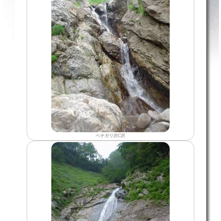
ペテガリ沢C沢