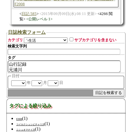
F2008
日記:585
2015年09月09日(水) 08:11 更新
4266 閲
覧
公開レベル 1
日誌検索フォーム
カテゴリ
サブカテゴリを含まない
検索文字列
タグ
日付
年
月
日
タグによる絞り込み
(1)
F2008
(1)
コイカクシュシビチャリ川
(1)
ニシュオマナイ川