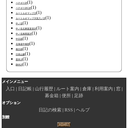
(1)
ペテガリ沢
(1)
ペテガリ沢C沢
(1)
ルートルオマップ川
(1)
ルートルオマップ川支六ノ沢
(1)
中ノ岳
(1)
中ノ岳北東面直登沢
(1)
中ノ岳南西面沢
(1)
中日高
(1)
北海道中南部
(1)
南日高
(1)
日高山脈
(1)
歴舟川
(1)
静内川
メインメニュー
入口
日記帳
山行履歴
ルート案内
倉庫
利用案内
窓
募金箱
便所
足跡
オプション
日記の検索
RSS
ヘルプ
別館