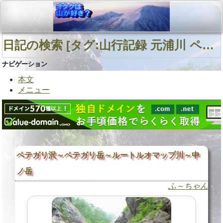
日記の検索 [タグ:山行記録 元浦川 ペテガリ岳 メナシベツ川] 01～01(01件中)
ナビゲーション
本文
メニュー
ペテガリ沢～ペテガリ岳～ルートルオマップ川～中
ノ岳
ふ～ちゃん