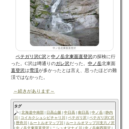
中ノ岳北東面直登沢
ペテガリ沢C沢
と
中ノ岳北東面直登沢
の探検に行
った。C沢は噂通りの
ガレ
沢
だった。
中ノ岳
北東面
直登沢
は
雪渓
が多かったとは言え、思ったほどの難
渓ではなかった。
～続きがあります～
タグ
北海道中南部
日高山脈
中日高
南日高
中ノ岳
静内
川
コイカクシュシビチャリ川
ペテガリ沢
ペテガリ沢C沢
歴舟川
ルートルオマップ川
ルートルオマップ川支六ノ沢
中ノ岳北東面直登沢
ニシュオマナイ川
中ノ岳南西面沢