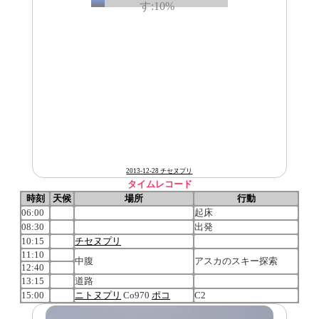
2013-12-28 チセヌプリ
タイムレコード
時刻
天候
場所
行動
06:00
起床
08:30
出発
10:15
チセヌプリ
11:10
中腹
アスカのスキー探索
12:40
13:15
道路
15:00
ニトヌプリ
Co970
ポコ
C2