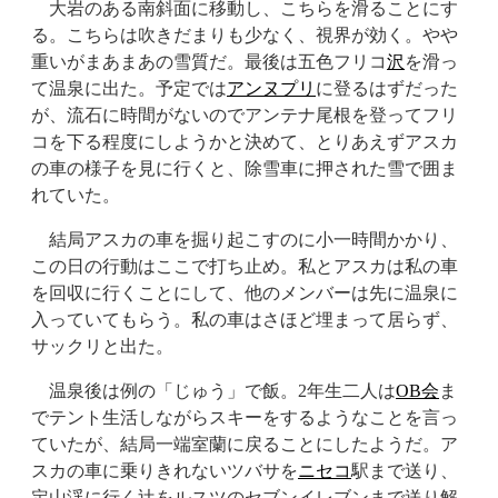
大岩のある南斜面に移動し、こちらを滑ることにす
る。こちらは吹きだまりも少なく、視界が効く。やや
重いがまあまあの雪質だ。最後は五色フリコ
沢
を滑っ
て温泉に出た。予定では
アンヌプリ
に登るはずだった
が、流石に時間がないのでアンテナ尾根を登ってフリ
コを下る程度にしようかと決めて、とりあえずアスカ
の車の様子を見に行くと、除雪車に押された雪で囲ま
れていた。
結局アスカの車を掘り起こすのに小一時間かかり、
この日の行動はここで打ち止め。私とアスカは私の車
を回収に行くことにして、他のメンバーは先に温泉に
入っていてもらう。私の車はさほど埋まって居らず、
サックリと出た。
温泉後は例の「じゅう」で飯。2年生二人は
OB会
ま
でテント生活しながらスキーをするようなことを言っ
ていたが、結局一端室蘭に戻ることにしたようだ。ア
スカの車に乗りきれないツバサを
ニセコ
駅まで送り、
定山渓に行く辻をルスツのセブンイレブンまで送り解