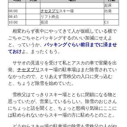
起床
08:00
チセヌプリ
スキー場
出発
08:45
リフト終点
10:00
長沼
C1
相変わらず夜中にやってきて人が仮眠している横で
ごちゃごちゃとパッキングするのいい加減にせえよ
と。っていうか、
パッキングぐらい前日までに済ませ
ておけ
よ。まったくもう。
ササオの見送りを受けて私とアスカの車で室蘭を出
発。
チセヌプリ
スキー場の駐車場はまだ除雪されてい
なかったので、とりあえず雪秩父の入口に突っ込む
と、ちょうど除雪を始めていた。
雪秩父はてっきりスキー場とともに閉鎖になる物と
思っていたが、営業しているらしい。除雪のおじさん
にちょっと話を聞くと、ちょっと怒鳴り気味にここに
は駐められないからスキー場の方に駐めろとのこと。
どうやらスキー場の駐車場の除雪も雪秩父の人がや