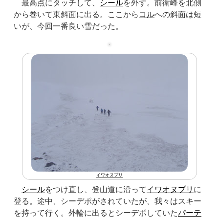
最高点にタッチして、
シール
を外す。前衛峰を北側
から巻いて東斜面に出る。ここから
コル
への斜面は短
いが、今回一番良い雪だった。
イワオヌプリ
シール
をつけ直し、登山道に沿って
イワオヌプリ
に
登る。途中、シーデポがされていたが、我々はスキー
を持って行く。外輪に出るとシーデポしていた
パーテ