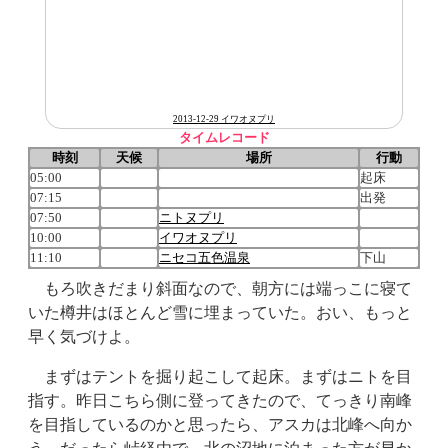
2013-12-29 イワオヌプリ
タイムレコード
時刻
天候
場所
行動
05:00
起床
07:15
出発
07:50
ニトヌプリ
10:00
イワオヌプリ
11:10
ニセコ五色温泉
下山
もろ吹きだまり斜面なので、朝方には端っこに寝て
いた樽井はほとんど雪に埋まっていた。おい、もっと
早く気づけよ。
まずはテントを掘り起こして起床。まずはニトを目
指す。昨日こちら側に登ってきたので、てっきり南峰
を目指しているのかと思ったら、アスカは北峰へ向か