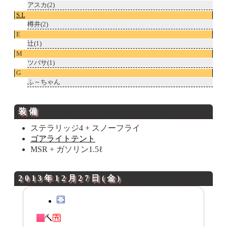
アスカ(2)
S.L
樽井(2)
E
辻(1)
M
ツバサ(1)
G
ふ～ちゃん
装備
ステラリッジ4 + スノーフライ
ゴアライトテント
MSR + ガソリン1.5ℓ
2013年12月27日(金)