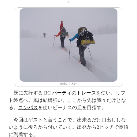
吹雪いてきた
既に先行する BC
パーティ
の
トレース
を使い、リフ
ト終点へ。風は結構強い。ここから先は我々だけとな
る。
コンパス
を使いビーナスの丘を目指す。
今回はゲストと言うことで、出来るだけ口出ししな
いように後ろから付いていく。出発から2ピッチで長沼
に到着する。