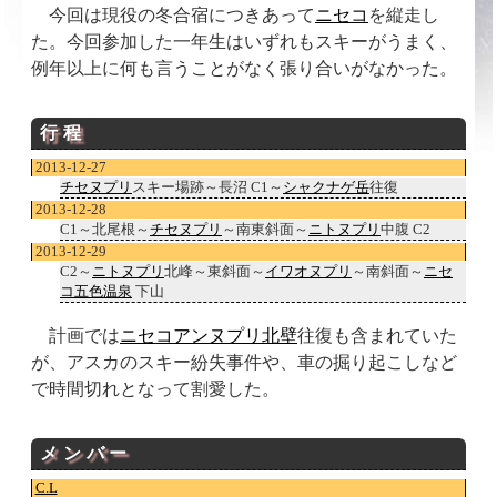
今回は現役の冬合宿につきあって
ニセコ
を縦走し
た。今回参加した一年生はいずれもスキーがうまく、
例年以上に何も言うことがなく張り合いがなかった。
行程
2013-12-27
チセヌプリ
スキー場跡～長沼 C1～
シャクナゲ岳
往復
2013-12-28
C1～北尾根～
チセヌプリ
～南東斜面～
ニトヌプリ
中腹 C2
2013-12-29
C2～
ニトヌプリ
北峰～東斜面～
イワオヌプリ
～南斜面～
ニセ
コ五色温泉
下山
計画では
ニセコアンヌプリ北壁
往復も含まれていた
が、アスカのスキー紛失事件や、車の掘り起こしなど
で時間切れとなって割愛した。
メンバー
C.L