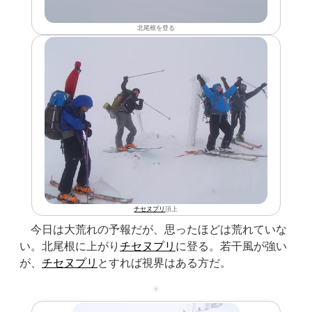
北尾根を登る
チセヌプリ
頂上
今日は大荒れの予報だが、思ったほどは荒れていな
い。北尾根に上がり
チセヌプリ
に登る。若干風が強い
が、
チセヌプリ
とすれば視界はある方だ。