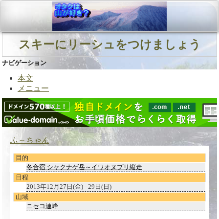
スキーにリーシュをつけましょう
ナビゲーション
本文
メニュー
ふ～ちゃん
目的
冬合宿 シャクナゲ岳～イワオヌプリ縦走
日程
2013年12月27日(金) - 29日(日)
山域
ニセコ連峰