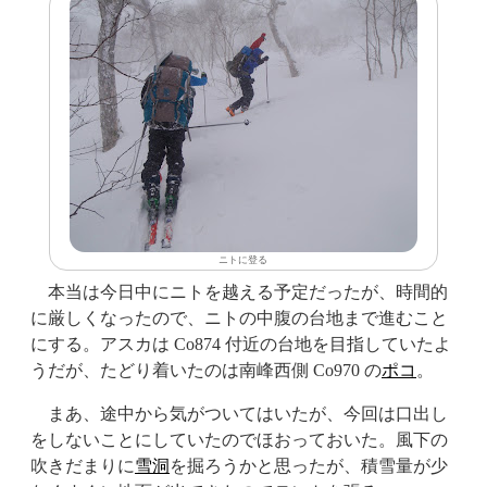
ニトに登る
本当は今日中にニトを越える予定だったが、時間的
に厳しくなったので、ニトの中腹の台地まで進むこと
にする。アスカは Co874 付近の台地を目指していたよ
うだが、たどり着いたのは南峰西側 Co970 の
ポコ
。
まあ、途中から気がついてはいたが、今回は口出し
をしないことにしていたのでほおっておいた。風下の
吹きだまりに
雪洞
を掘ろうかと思ったが、積雪量が少