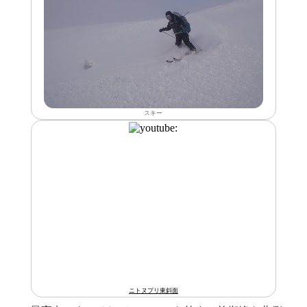
スキー
ニトヌプリ東斜面