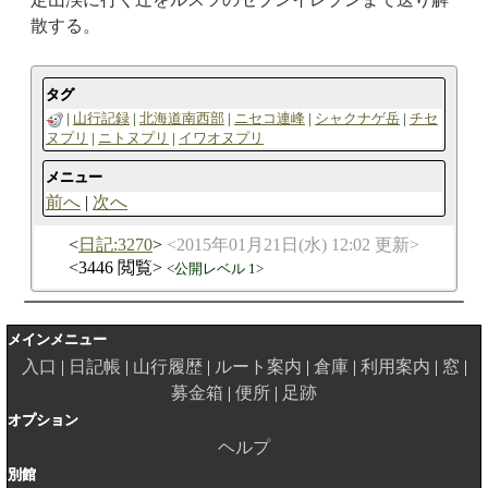
散する。
タグ
山行記録
北海道南西部
ニセコ連峰
シャクナゲ岳
チセ
ヌプリ
ニトヌプリ
イワオヌプリ
メニュー
前へ
次へ
日記:3270
2015年01月21日(水) 12:02 更新
3446 閲覧
公開レベル 1
メインメニュー
入口
日記帳
山行履歴
ルート案内
倉庫
利用案内
窓
募金箱
便所
足跡
オプション
ヘルプ
別館