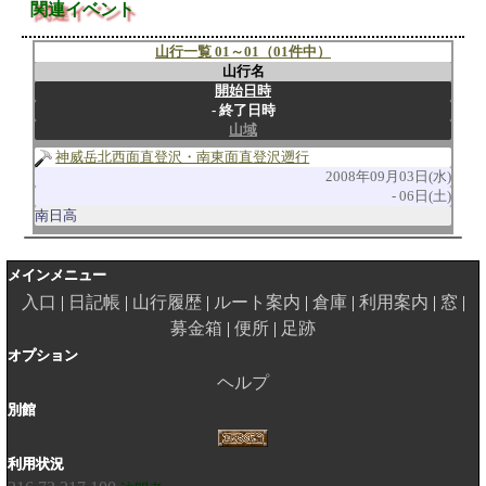
関連イベント
山行一覧 01～01（01件中）
山行名
開始日時
終了日時
山域
神威岳北西面直登沢・南東面直登沢遡行
2008年09月03日(水)
06日(土)
南日高
メインメニュー
入口
日記帳
山行履歴
ルート案内
倉庫
利用案内
窓
募金箱
便所
足跡
オプション
ヘルプ
別館
利用状況