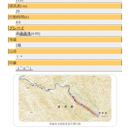
1191
標高差(-m)
29
行動時間(h)
4.0
グレード
函
函
函滝
(4.00)
等級
2級
山谷
！＊
印象
（⌒○⌒）
神威岳北西面直登沢遡行図