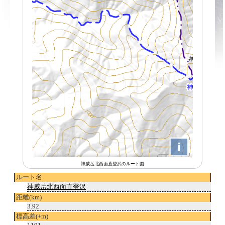
神威岳北西面直登沢のルート図
ルート名
神威岳北西面直登沢
距離(km)
3.92
標高差(+m)