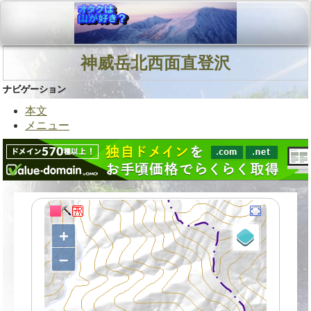
神威岳北西面直登沢
ナビゲーション
本文
メニュー