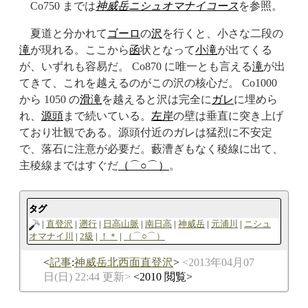
Co750 までは
神威岳
ニシュオマナイコース
を参照。
夏道と分かれて
ゴーロ
の
沢
を行くと、小さな二段の
滝
が現れる。ここから
函
状となって
小滝
が出てくる
が、いずれも容易だ。 Co870 に唯一とも言える
滝
が出
てきて、これを越えるのがこの沢の核心だ。 Co1000
から 1050 の
滑滝
を越えると沢は完全に
ガレ
に埋めら
れ、
源頭
まで続いている。
左岸
の壁は垂直に突き上げ
ており壮観である。源頭付近のガレは猛烈に不安定
で、落石に注意が必要だ。藪漕ぎもなく稜線に出て、
主稜線まではすぐだ
（⌒○⌒）
。
タグ
直登沢
遡行
日高山脈
南日高
神威岳
元浦川
ニシュ
オマナイ川
2級
！＊
（⌒○⌒）
記事
:
神威岳北西面直登沢
2013年04月07
日(日) 22:44 更新
2010 閲覧