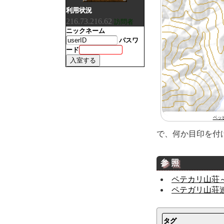
利用状況
216.73.216.62
訪問者
ニックネーム
パスワ
ード
ベッ
で、何か目印を付
参照
ペテカリ山荘
ペテガリ山荘
タグ