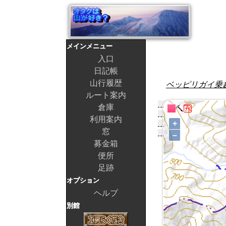
メインメニュー
入口
日記帳
山行履歴
ベッピリガイ乗
ルート案内
倉庫
利用案内
窓
募金箱
便所
足跡
オプション
ヘルプ
別館