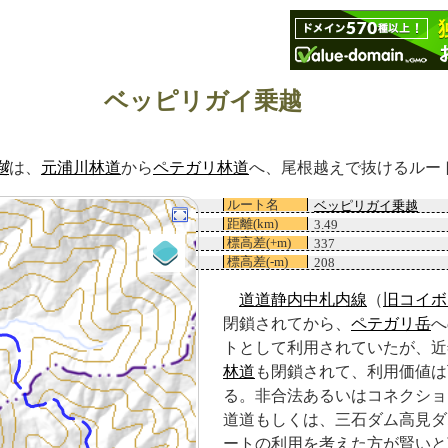
ベッピリガイ乗越
越
は、
元浦川林道
から
ペテガリ林道
へ、尾根越えで抜けるルー
ルート名
ベッピリガイ乗越
距離(km)
3.49
標高差(+m)
337
標高差(-m)
208
道道静内中札内線
（
旧コイボ
閉鎖されてから、
ペテガリ岳
へ
トとして利用されていたが、近
林道
も閉鎖されて、利用価値は
る。非合法あるいはコネクショ
道道もしくは、三石ダム高見ダ
ートの利用を考えた方が賢いと