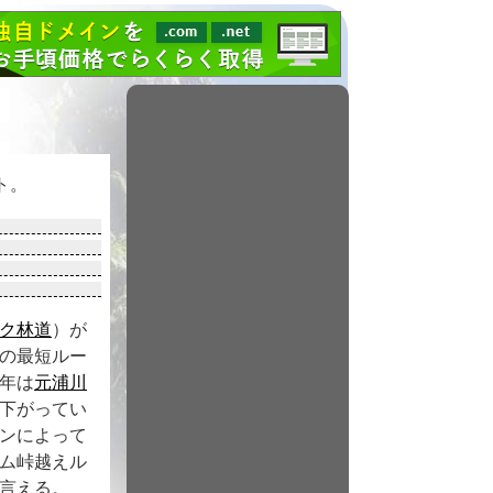
ト。
ク林道
）が
の最短ルー
年は
元浦川
下がってい
ンによって
ム峠越えル
言える。