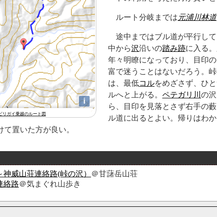
ルート分岐までは
元浦川林道
途中まではブル道が平行して
中から
沢
沿いの
踏み跡
に入る。
年々明瞭になっており、目印の
富で迷うことはないだろう。峠
は、最低
コル
をめざさず、ひと
ルへと上がる。
ペテガリ川
の沢
ら、目印を見落とさず右手の藪
ピリガイ乗越のルート図
ル道に出るとよい。帰りはわか
けて置いた方が良い。
～神威山荘連絡路(峠の沢）
＠甘藷岳山荘
連絡路
＠気まぐれ山歩き