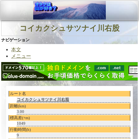
コイカクシュサツナイ川右股
ナビゲーション
本文
メニュー
ルート名
コイカクシュサツナイ川右股
距離(km)
3.00
標高差(+m)
1049
行動時間(h)
9