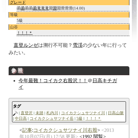
グレード
函
函
函函
函滝
滝
滝
淵
淵
淵滑滑滑(14.00)
等級
5級
山谷
！！！＊
直登
ルンゼ
は溯行不可能？
雪渓
の少ない年に行って
みたい。
参照
今年最難！コイカク右股沢！！
＠
日高キチガ
イ
タグ
直登沢
未踏
札内川
コイカクシュサツナイ川
日高山脈
中日高
コイカクシュサツナイ岳
5級
！！！＊
記事
:
コイカクシュサツナイ川右股
2013
年10月07日(月) 17:58 更新
1992 閲覧