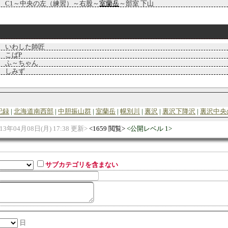
C1～中央の左（練習）～右股～
室蘭岳
～部室 下山
いわした師匠
こばP
ふ～ちゃん
しみず
記録
北海道南西部
中胆振山群
室蘭岳
幌別川
裏沢
裏沢下降沢
裏沢中央
013年04月08日(月) 17:38 更新
1659 閲覧
公開レベル 1
サブカテゴリを含まない
日