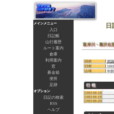
メインメニュー
日
入口
日記帳
山行履歴
富岸川・裏沢右
ルート案内
倉庫
利用案内
目的
沢訓
窓
日程
199
山域
中胆
募金箱
便所
足跡
行程
オプション
1993-06-18
1993-06-19
日記の検索
1993-06-20
RSS
ヘルプ