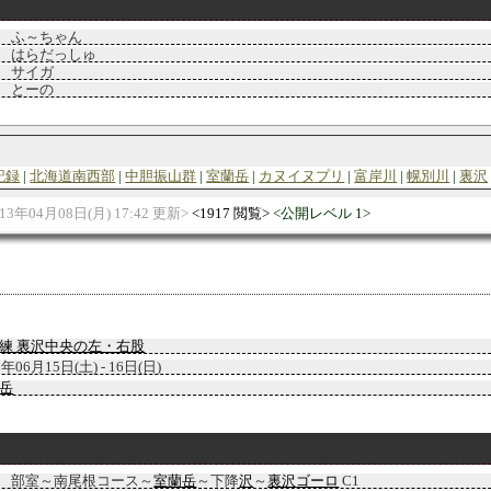
ふ～ちゃん
はらだっしゅ
サイガ
とーの
記録
北海道南西部
中胆振山群
室蘭岳
カヌイヌプリ
富岸川
幌別川
裏沢
013年04月08日(月) 17:42 更新
1917 閲覧
公開レベル 1
練 裏沢中央の左・右股
1年06月15日(土) - 16日(日)
岳
部室～南尾根コース～
室蘭岳
～下降
沢
～
裏沢
ゴーロ
C1