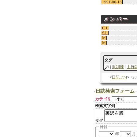
1991-06-16
メンバー
C.L
S.L
M
M
タグ
沢訓練
山行
日記:774
2
日誌検索フォーム
カテゴリ
検索文字列
タグ
日付
年
月