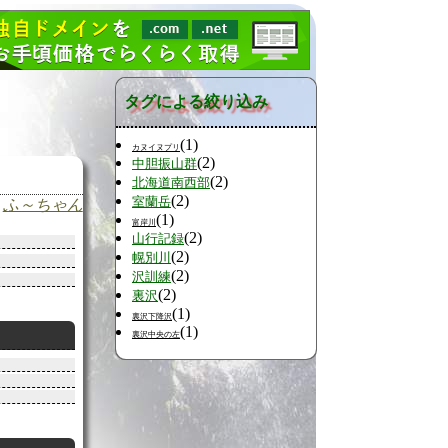
タグによる絞り込み
(1)
カヌイヌプリ
(2)
中胆振山群
(2)
北海道南西部
(2)
室蘭岳
ふ～ちゃん
(1)
富岸川
(2)
山行記録
(2)
幌別川
(2)
沢訓練
(2)
裏沢
(1)
裏沢下降沢
(1)
裏沢中央の左