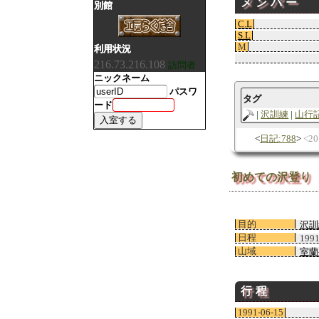
メンバー
別館
C.L
S.L
M
利用状況
216.73.216.108
訪問者
ニックネーム
パスワ
タグ
ード
沢訓練
山行
日記:788
2
初めての沢登り
目的
沢訓
日程
199
山域
室蘭
行程
1991-06-15