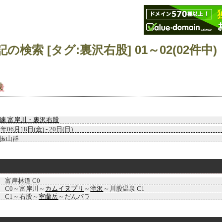
記の検索 [タグ:裏沢右股] 01～02(02件中)
股
練 富岸川・裏沢右股
3年06月18日(金) - 20日(日)
振山群
富岸林道 C0
C0～富岸川～
カムイヌプリ
～
滝沢
～川股温泉 C1
C1～右股～
室蘭岳
～だんパラ