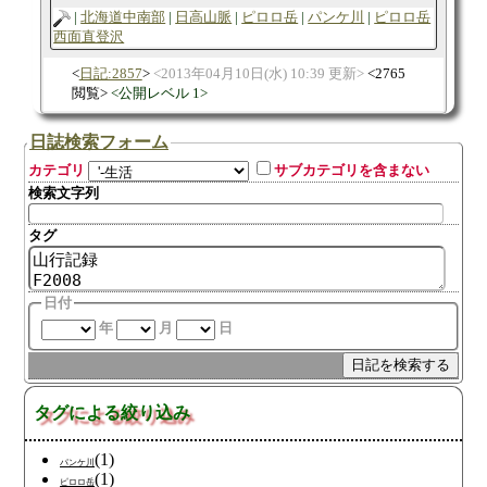
北海道中南部
日高山脈
ピロロ岳
パンケ川
ピロロ岳
西面直登沢
日記:2857
2013年04月10日(水) 10:39 更新
2765
閲覧
公開レベル 1
日誌検索フォーム
カテゴリ
サブカテゴリを含まない
検索文字列
タグ
日付
年
月
日
タグによる絞り込み
(1)
パンケ川
(1)
ピロロ岳