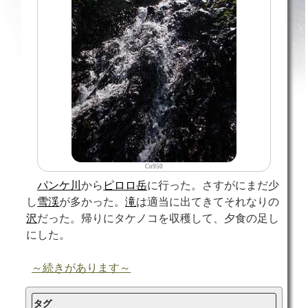
Co950
パンケ川
から
ピロロ岳
に行った。さすがにまだ少
し
雪渓
が多かった。
滝
は適当に出てきてそれなりの
沢
だった。帰りにタケノコを収穫して、夕食の足し
にした。
～続きがあります～
タグ