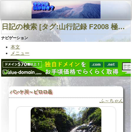
日記の検索 [タグ:山行記録 F2008 極南日高 幌満川] 01～01(01件中)
ナビゲーション
本文
メニュー
パンケ川～ピロロ岳
ふ～ちゃん