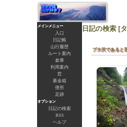
メインメニュー
入口
日記帳
山行履歴
ブタ沢であると
ルート案内
倉庫
利用案内
窓
募金箱
便所
足跡
オプション
日記の検索
RSS
ヘルプ