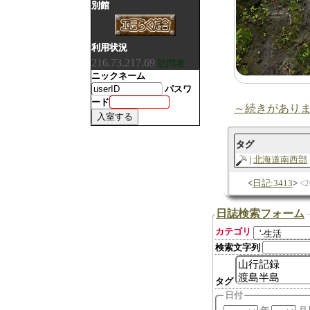
別館
利用状況
216.73.217.69
訪問者
ニックネーム
パスワ
ード
～続きがあり
タグ
北海道南西部
日記:3413
2
日誌検索フォーム
カテゴリ
検索文字列
タグ
日付