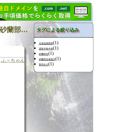
日記の検索 [タグ:山行記録 渡島半島 野田生川/中二股川 砂蘭部岳東面沢] 01～01(01件中)
タグによる絞り込み
(1)
北海道南西部
(1)
渡島半島中部
(1)
砂蘭部岳
(1)
ふ～ちゃん
砂蘭部岳南面沢
(1)
野田生川