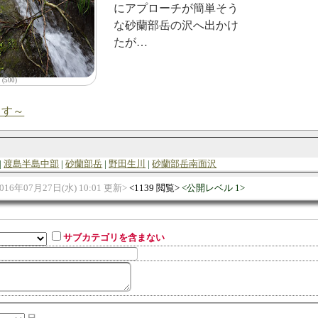
にアプローチが簡単そう
な砂蘭部岳の沢へ出かけ
たが…
(500)
ます～
渡島半島中部
砂蘭部岳
野田生川
砂蘭部岳南面沢
016年07月27日(水) 10:01 更新
1139 閲覧
公開レベル 1
サブカテゴリを含まない