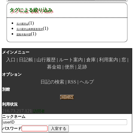
タグによる絞り込み
(1)
元小屋沢山
(1)
元小屋沢山南東面直登沢
(1)
渡島半島中部
メインメニュー
入口
日記帳
山行履歴
ルート案内
倉庫
利用案内
窓
募金箱
便所
足跡
オプション
日記の検索
RSS
ヘルプ
別館
利用状況
216.73.217.121
訪問者
ニックネーム
パスワード