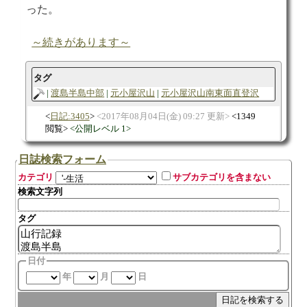
った。
～続きがあります～
タグ
渡島半島中部
元小屋沢山
元小屋沢山南東面直登沢
日記:3405
2017年08月04日(金) 09:27 更新
1349
閲覧
公開レベル 1
日誌検索フォーム
カテゴリ
サブカテゴリを含まない
検索文字列
タグ
日付
年
月
日