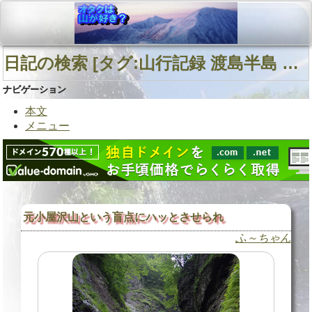
日記の検索 [タグ:山行記録 渡島半島 相沼内川 北海道南西部] 01～01(01件中)
ナビゲーション
本文
メニュー
元小屋沢山という盲点にハッとさせられ
ふ～ちゃん