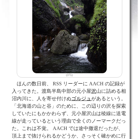
(375)
ほんの数日前、 RSS リーダーに AACH の記録が
入ってきた。渡島半島中部の元小屋
沢
山に詰める相
沼内川に、人を寄せ付けぬ
ゴルジュ
があるという。
「北海道の山と谷」のために、この辺りの沢を探索
していたにもかかわらず、元小屋沢山は稜線に送電
線が走っているという理由で全くのノーマークだっ
た。これは不覚。 AACH では途中撤退だったが、
頂上まで抜けられるかどうか、さっそく確かめに行