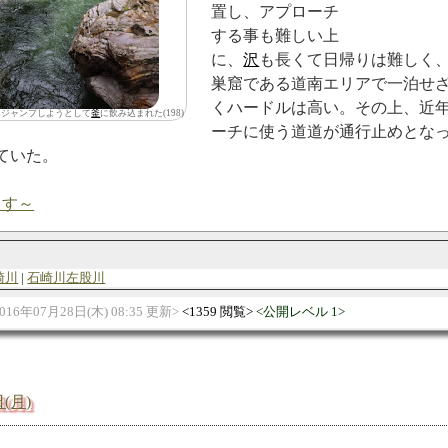
置し、アプローチ
する事も難しい上
に、
沢
も長くて日帰りは難しく
巣窟である道南エリアで一泊せ
くハードルは高い。その上、近
にジャンプしようとして
釜
に飲み込まれた(198)
ーチに使う道道が通行止めとな
ていた。
ます～
崎川
石崎川左股川
016年07月28日(木) 08:35 更新
1359 閲覧
公開レベル 1
日(月)