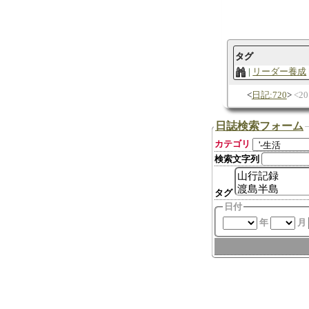
タグ
リーダー養成
日記:720
2
日誌検索フォーム
カテゴリ
検索文字列
タグ
日付
年
月