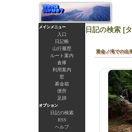
メインメニュー
入口
日記帳
山行履歴
黄金ノ滝での出
ルート案内
倉庫
利用案内
窓
募金箱
便所
足跡
オプション
日記の検索
RSS
ヘルプ