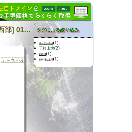
日記の検索 [タグ:山行記録 渡島半島 大千軒岳 北海道南西部] 01～02(02件中)
タグによる絞り込み
(1)
リーダー養成
(2)
千軒山塊
(1)
石崎川
(1)
ふ～ちゃん
石崎川左股川