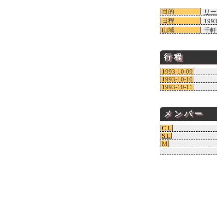
目的
リー
日程
199
山域
千軒
行程
1993-10-09
1993-10-10
1993-10-11
メンバー
C.L
S.L
M