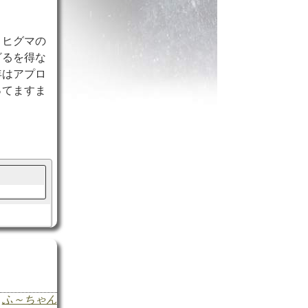
、ヒグマの
ざるを得な
年はアプロ
ってますま
ふ～ちゃん