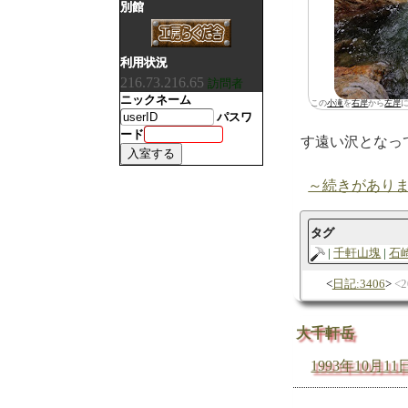
別館
利用状況
216.73.216.65
訪問者
ニックネーム
この
小滝
を
右岸
から
左岸
パスワ
ード
す遠い沢となっ
～続きがあり
タグ
千軒山塊
石
日記:3406
2
大千軒岳
1993年10月11