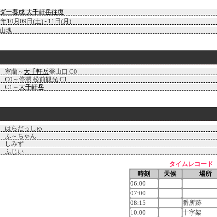
ダー養成 大千軒岳往復
3年10月09日(土) - 11日(月)
山塊
室蘭～
大千軒岳
登山口 C0
C0～停滞 松前観光 C1
C1～
大千軒岳
はらだっしゅ
ふ～ちゃん
しみず
ふじい
タイムレコード
時刻
天候
場所
06:00
07:00
08:15
番所跡
10:00
十字架