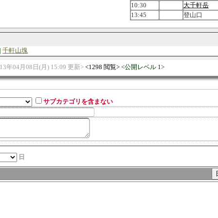
10:30
大千軒岳
13:45
登山口
千軒山塊
013年04月08日(月) 15:09 更新
1298 閲覧
公開レベル 1
サブカテゴリを含まない
日