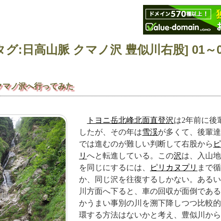
グ:日高山脈 クマノ沢 豊似川右股] 01～01
クマノ沢へ行ってみた
トヨニ岳北峰北面直登沢
は2年前に後
したが、その年は
雪渓
が多くて、後輩
では進むのが難しい判断して右股から
リ
へと転進している。この
沢
は、入山
を同じにするには、
ピリカヌプリ
まで
か、同じ沢を往復するしかない。ある
川方面へ下ると、車の回収が面倒であ
かうまい事別の川を溯下降しつつ比較
環する方法はないかと考え、豊似川か