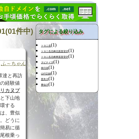
(01件中)
タグによる絞り込み
(1)
トヨニ岳
(1)
トヨニ岳北峰北面直登沢
(1)
トヨニ岳北峰東面直登沢
(1)
ふ～ちゃん
ヌビナイ川
(1)
南日高
(1)
山行記録
輩達と再訪
(1)
歴舟川
達の経験値
(1)
豊似川
ピリカヌプ
地と下山地
循環する
いは、豊似
る。どうに
的簡易に循
ら尾根乗っ