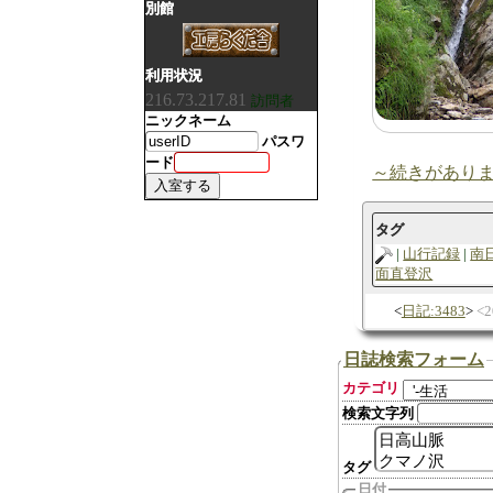
別館
利用状況
216.73.217.81
訪問者
ニックネーム
パスワ
ード
～続きがあり
タグ
山行記録
南
面直登沢
日記:3483
2
日誌検索フォーム
カテゴリ
検索文字列
タグ
日付