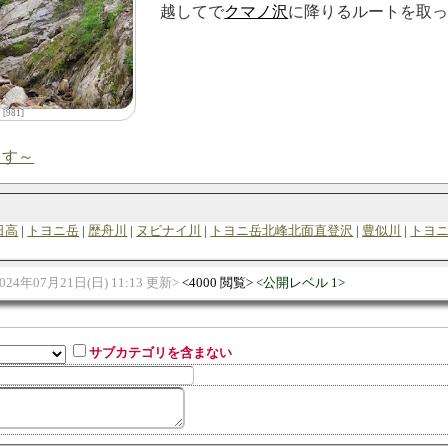
越してで
クマノ沢
に降りるルートを取
[981]
ます～
日高
トヨニ岳
歴舟川
ヌビナイ川
トヨニ岳北峰北面直登沢
豊似川
トヨ
024年07月21日(日) 11:13 更新
4000 閲覧
公開レベル 1
サブカテゴリを含まない