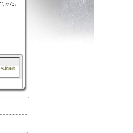
ってみた。
ニ岳北峰東