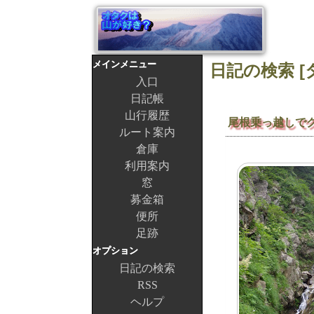
メインメニュー
日記の検索 [タ
入口
日記帳
山行履歴
尾根乗っ越しで
ルート案内
倉庫
利用案内
窓
募金箱
便所
足跡
オプション
日記の検索
RSS
ヘルプ