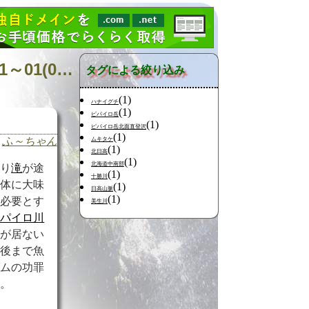
日記の検索 [タグ:山行記録 F2008 ピパイロ川 キノコ] 01～01(01件中)
タグによる絞り込み
(1)
ハナイグチ
(1)
ピパイロ岳
(1)
ピパイロ岳北面直登沢
(1)
ふ～ちゃん
ムキタケ
(1)
北日高
(1)
北海道中南部
通り
滝
が途
(1)
十勝川
全体に大味
(1)
日高山脈
(1)
を必要とす
美生川
ピパイロ川
魚が居ない
最後まで魚
ダムの功罪
い。