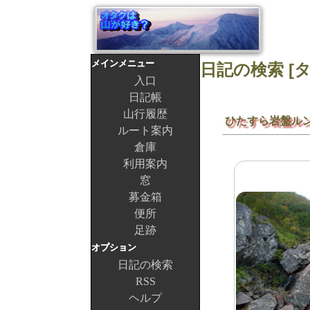
メインメニュー
入口
日記帳
山行履歴
ひたすら岩盤ル
ルート案内
倉庫
利用案内
窓
募金箱
便所
足跡
オプション
日記の検索
RSS
ヘルプ