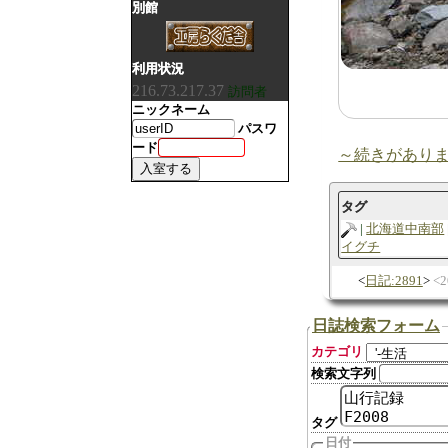
別館
利用状況
216.73.217.37
訪問者
ニックネーム
パスワ
ード
～続きがあり
タグ
北海道中南部
イグチ
日記:2891
2
日誌検索フォーム
カテゴリ
検索文字列
タグ
日付