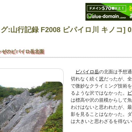
ンゼのピパイロ岳北面
ピパイロ岳
の北面は予想
切れなく続く
沢
だったが、
で微妙なクライミング技術
るような沢ではなかった。
は標高や沢の規模からして
わけはないと思われたが、
影を見ることはなかった。
は大きいと思わざるを得な