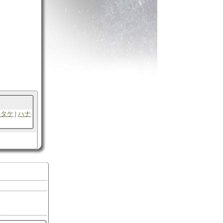
キタケ
ハナ