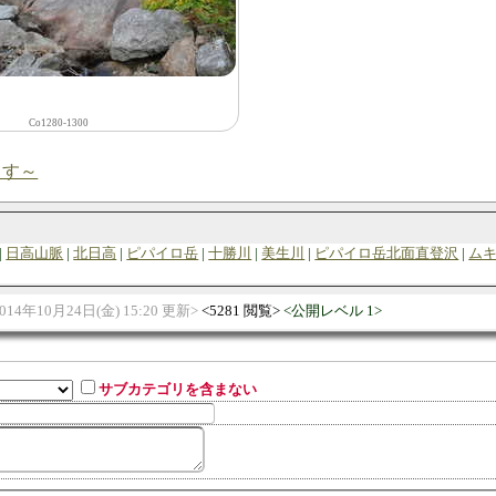
Co1280-1300
ます～
日高山脈
北日高
ピパイロ岳
十勝川
美生川
ピパイロ岳北面直登沢
ム
014年10月24日(金) 15:20 更新
5281 閲覧
公開レベル 1
サブカテゴリを含まない