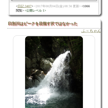
日記:3407
2017年08月04日(金) 08:56 更新
1066
閲覧
公開レベル 1
臼別川はピークを目指す沢ではなかった
ふ～ちゃん