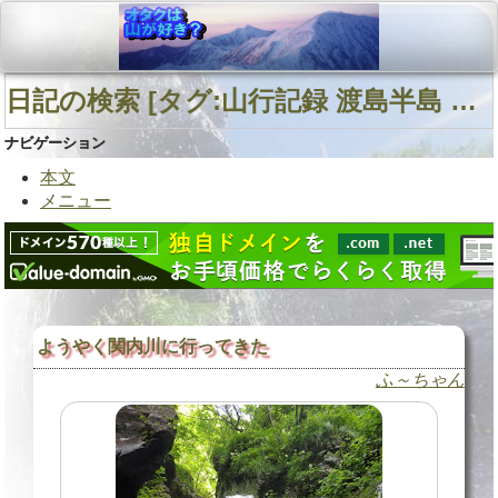
日記の検索 [タグ:山行記録 渡島半島 白水岳 遊楽部山塊] 01～02(02件中)
ナビゲーション
本文
メニュー
ようやく関内川に行ってきた
ふ～ちゃん