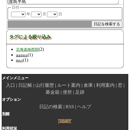
日付
年
月
日
タグによる絞り込み
(2)
北海道南西部
(1)
遊楽部前岳
(1)
関内川
メインメニュー
入口
日記帳
山行履歴
ルート案内
倉庫
利用案内
窓
募金箱
便所
足跡
オプション
日記の検索
RSS
ヘルプ
別館
利用状況