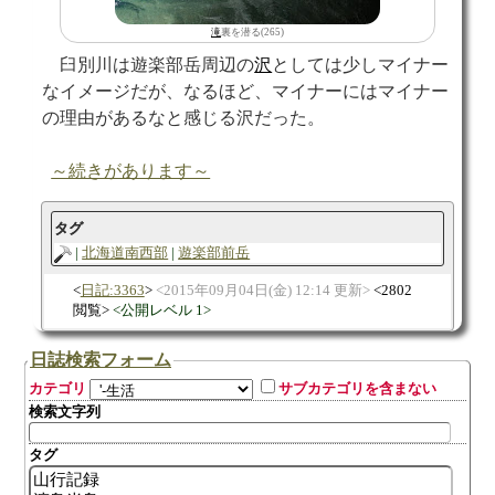
滝
裏を潜る(265)
臼別川は遊楽部岳周辺の
沢
としては少しマイナー
なイメージだが、なるほど、マイナーにはマイナー
の理由があるなと感じる沢だった。
～続きがあります～
タグ
北海道南西部
遊楽部前岳
日記:3363
2015年09月04日(金) 12:14 更新
2802
閲覧
公開レベル 1
日誌検索フォーム
カテゴリ
サブカテゴリを含まない
検索文字列
タグ