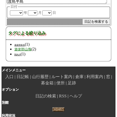
日付
年
月
日
タグによる絞り込み
(1)
遊楽部前岳
(2)
遊楽部山塊
(1)
関内川
メインメニュー
入口
日記帳
山行履歴
ルート案内
倉庫
利用案内
窓
募金箱
便所
足跡
オプション
日記の検索
RSS
ヘルプ
別館
利用状況