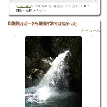
日記:3407
2017年08月04日(金) 08:56 更新
1067
閲覧
公開レベル 1
臼別川はピークを目指す沢ではなかった
ふ～ちゃん