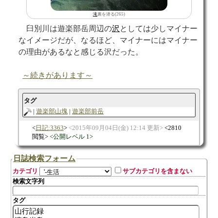
滝
裏を潜る(265)
臼別川は遊楽部岳周辺の
沢
としては少しマイナー
なイメージだが、なるほど、マイナーにはマイナー
の理由があるなと感じる沢だった。
～続きがあります～
タグ
遊楽部山塊
遊楽部前岳
日記:3363
2015年09月04日(金) 12:14 更新
2810
閲覧
公開レベル 1
日誌検索フォーム
カテゴリ
サブカテゴリを含まない
検索文字列
タグ