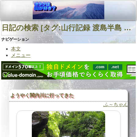
日記の検索 [タグ:山行記録 渡島半島 白水岳 北海道南西部] 01～02(02件中)
ナビゲーション
本文
メニュー
ようやく関内川に行ってきた
ふ～ちゃん