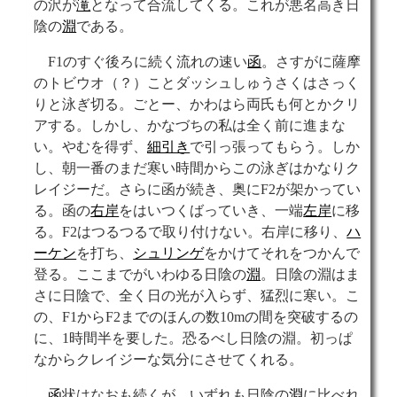
の沢が
滝
となって合流してくる。これが悪名高き日
陰の
淵
である。
F1のすぐ後ろに続く流れの速い
函
。さすがに薩摩
のトビウオ（？）ことダッシュしゅうさくはさっく
りと泳ぎ切る。ごとー、かわはら両氏も何とかクリ
アする。しかし、かなづちの私は全く前に進まな
い。やむを得ず、
細引き
で引っ張ってもらう。しか
し、朝一番のまだ寒い時間からこの泳ぎはかなりク
レイジーだ。さらに函が続き、奥にF2が架かってい
る。函の
右岸
をはいつくばっていき、一端
左岸
に移
る。F2はつるつるで取り付けない。右岸に移り、
ハ
ーケン
を打ち、
シュリンゲ
をかけてそれをつかんで
登る。ここまでがいわゆる日陰の
淵
。日陰の淵はま
さに日陰で、全く日の光が入らず、猛烈に寒い。こ
の、F1からF2までのほんの数10mの間を突破するの
に、1時間半を要した。恐るべし日陰の淵。初っぱ
なからクレイジーな気分にさせてくれる。
函
状はなおも続くが、いずれも日陰の
淵
に比べれ