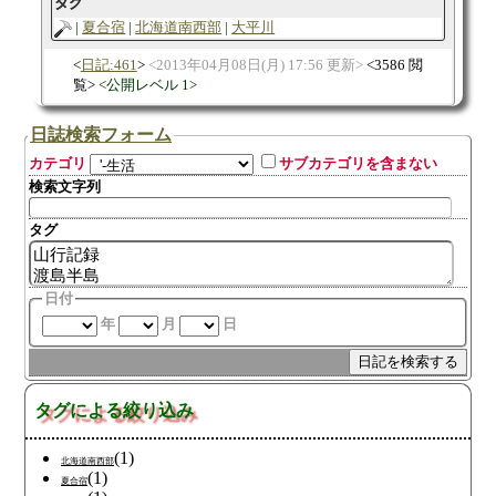
タグ
夏合宿
北海道南西部
大平川
日記:461
2013年04月08日(月) 17:56 更新
3586 閲
覧
公開レベル 1
日誌検索フォーム
カテゴリ
サブカテゴリを含まない
検索文字列
タグ
日付
年
月
日
タグによる絞り込み
(1)
北海道南西部
(1)
夏合宿