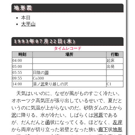
地形
図
本目
大平山
1993年07月22日(木)
タイムレコード
時刻
場所
行動
04:00
起床
05:00
出発
05:55
日陰の
淵
09:55
Co300
14:00
湯ノ
沢
乗り越しの沢
C1
天気はいいのに、なぜが風がものすごく冷たい。
オホーツク高気圧が張り出しているせいで、夏だと
いうのに気温が上がらないのだ。砂防ダムの上から
沢
に降りる。水が冷たい。しばらくは
河原
である
が、だんだんと
函
状になってくる。ほどなく、
左岸
から両岸が切り立った岩壁となった狭い
廊下
状
地形