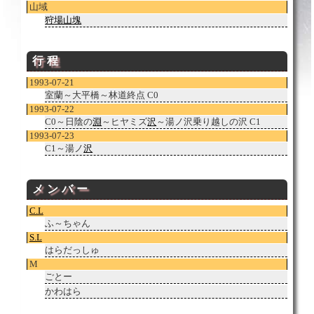
山域
狩場山塊
行程
1993-07-21
室蘭～大平橋～林道終点 C0
1993-07-22
C0～日陰の
淵
～ヒヤミズ
沢
～湯ノ沢乗り越しの沢 C1
1993-07-23
C1～湯ノ
沢
メンバー
C.L
ふ～ちゃん
S.L
はらだっしゅ
M
ごとー
かわはら