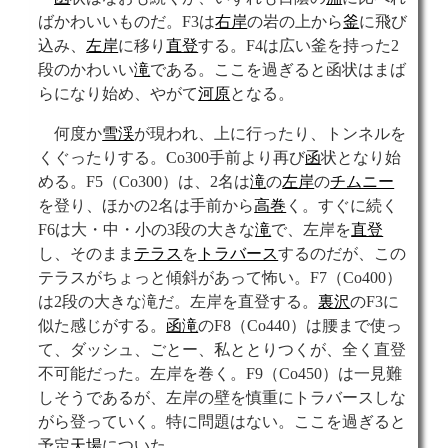
ばかわいいものだ。F3は
右岸
の岩の上から
釜
に飛び
込み、
左岸
に移り
直登
する。F4は広い釜を持った2
段のかわいい
滝
である。ここを過ぎると函状はまば
らになり始め、やがて
河原
となる。
何度か
雪渓
が現われ、上に行ったり、トンネルを
くぐったりする。Co300手前より再び
函
状となり始
める。F5（Co300）は、2名は
滝
の
左岸
の
チムニー
を登り、ほかの2名は手前から
高巻
く。すぐに続く
F6は大・中・小の3段の大きな
滝
で、左岸を
直登
し、そのまま
テラス
を
トラバース
するのだが、この
テラスがちょっと傾斜があって怖い。F7（Co400）
は2段の大きな滝だ。左岸を直登する。
裏沢
のF3に
似た感じがする。
函滝
のF8（Co440）は腰まで使っ
て、ダッシュ、ごとー、私ととりつくが、全く直登
不可能だった。左岸を巻く。F9（Co450）は一見難
しそうであるが、左岸の壁を慎重にトラバースしな
がら登っていく。特に問題はない。ここを過ぎると
予定
天場
についた。