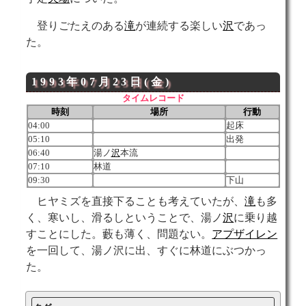
登りごたえのある
滝
が連続する楽しい
沢
であっ
た。
1993年07月23日(金)
タイムレコード
時刻
場所
行動
04:00
起床
05:10
出発
06:40
湯ノ
沢
本流
07:10
林道
09:30
下山
ヒヤミズを直接下ることも考えていたが、
滝
も多
く、寒いし、滑るしということで、湯ノ
沢
に乗り越
すことにした。藪も薄く、問題ない。
アプザイレン
を一回して、湯ノ沢に出、すぐに林道にぶつかっ
た。