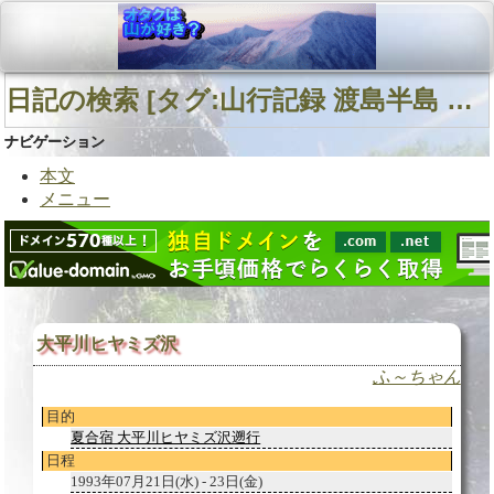
日記の検索 [タグ:山行記録 渡島半島 ヒヤミズ沢 狩場山塊] 01～01(01件中)
ナビゲーション
本文
メニュー
大平川ヒヤミズ沢
ふ～ちゃん
目的
夏合宿 大平川ヒヤミズ沢遡行
日程
1993年07月21日(水) - 23日(金)