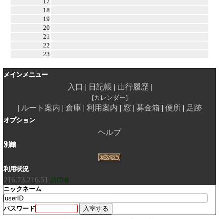
17
18
19
20
21
22
23
メインメニュー
入口
日記帳
山行履歴
カレンダー
ルート案内
倉庫
利用案内
窓
募金箱
便所
足跡
オプション
ヘルプ
別館
利用状況
216.73.216.51
訪問者
ニックネーム
パスワード