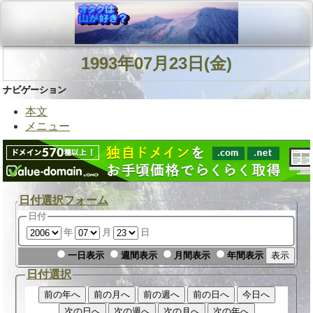
1993年07月23日(金)
ナビゲーション
本文
メニュー
日付選択フォーム
日付
年
月
日
一日表示
週間表示
月間表示
年間表示
日付選択