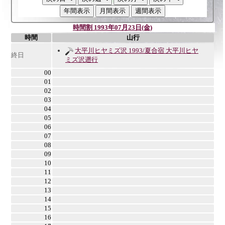
時間割 1993年07月23日(金)
時間
山行
大平川ヒヤミズ沢 1993/夏合宿 大平川ヒヤ
終日
ミズ沢遡行
00
01
02
03
04
05
06
07
08
09
10
11
12
13
14
15
16