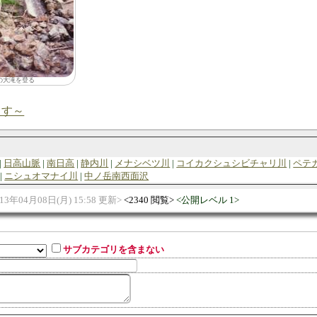
段の大滝を登る
ます～
日高山脈
南日高
静内川
メナシベツ川
コイカクシュシビチャリ川
ペテ
ニシュオマナイ川
中ノ岳南西面沢
013年04月08日(月) 15:58 更新
2340 閲覧
公開レベル 1
サブカテゴリを含まない