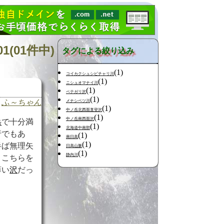
(01件中)
タグによる絞り込み
(1)
コイカクシュシビチャリ川
(1)
ニシュオマナイ川
(1)
ペテガリ沢
(1)
ふ～ちゃん
メナシベツ川
(1)
中ノ岳北西面直登沢
(1)
中ノ岳南西面沢
岳
で十分満
(1)
北海道中南部
行でもあ
(1)
南日高
(1)
半ば無理矢
日高山脈
(1)
静内川
、こちらを
薄い
沢
だっ