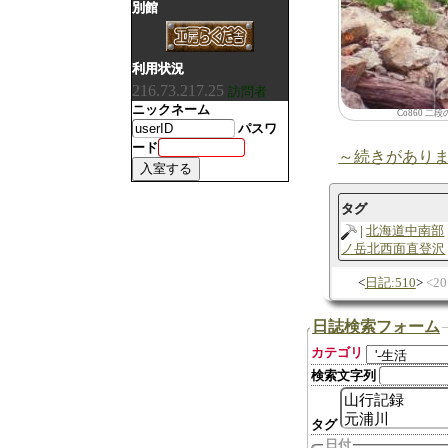
別館
利用状況
216.73.217.25
訪問者
ニックネーム
Co860 二
パスワ
ード
～続きがあり
タグ
北海道中南部
ノ岳北西面直登沢
日記:510
2
日誌検索フォーム
カテゴリ
検索文字列
タグ
日付