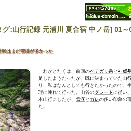
グ:山行記録 元浦川 夏合宿 中ノ岳] 01～01
登沢はまだ雪渓が多かった
わかとたくは、前回の
ペテガリ岳
と
神威
足したようだったが、既に決まっていた山
り、私はなんとしても行きたかったので、
理に連れて行った。山谷の
グレード
に従い
本山行にしたが、
雪渓
と
ガレ
の多い印象の
た。