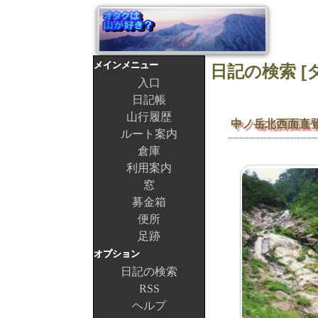
メインメニュー
日記の検索 [タ
入口
日記帳
山行履歴
中ノ岳北西面直
ルート案内
倉庫
利用案内
窓
募金箱
便所
足跡
オプション
日記の検索
RSS
ヘルプ