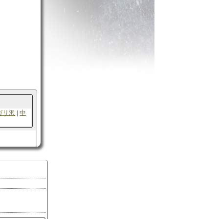
ガリ沢
中