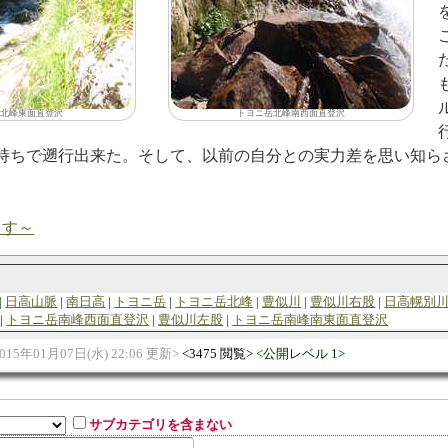
北峰東面直登沢
トヨニ岳北峰南西面直登沢
持ちで遡行出来た。そして、以前の自分との実力差を思い知ら
ます～
日高山脈
南日高
トヨニ岳
トヨニ岳北峰
豊似川
豊似川右股
日高幌別
トヨニ岳南峰西面直登沢
豊似川左股
トヨニ岳南峰南東面直登沢
015年01月07日(水) 22:06 更新
3475 閲覧
公開レベル 1
サブカテゴリを含まない