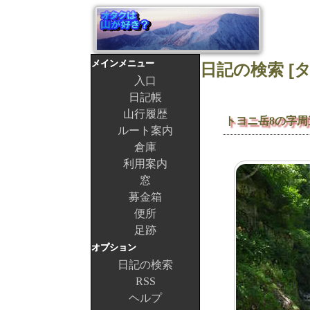
メインメニュー
入口
日記帳
山行履歴
トヨニ岳8の字周
ルート案内
倉庫
利用案内
窓
募金箱
便所
足跡
オプション
日記の検索
RSS
ヘルプ