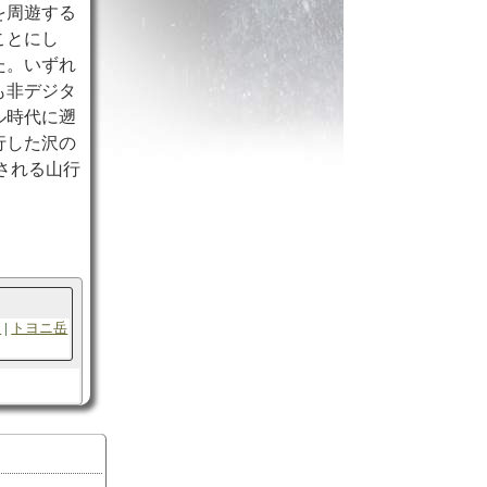
を周遊する
ことにし
た。いずれ
も非デジタ
ル時代に遡
行した沢の
される山行
川
トヨニ岳