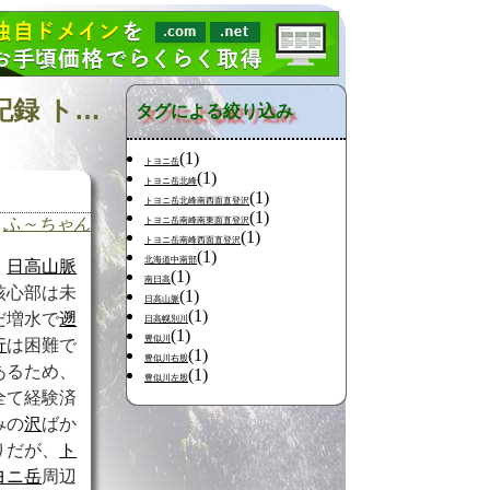
日記の検索 [タグ:トヨニ岳北峰東面直登沢 春別川 山行記録 トヨニ岳南峰] 01～01(01件中)
タグによる絞り込み
(1)
トヨニ岳
(1)
トヨニ岳北峰
(1)
トヨニ岳北峰南西面直登沢
(1)
ふ～ちゃん
トヨニ岳南峰南東面直登沢
(1)
トヨニ岳南峰西面直登沢
(1)
北海道中南部
日高山脈
(1)
南日高
核心部は未
(1)
日高山脈
(1)
だ増水で
遡
日高幌別川
(1)
豊似川
行
は困難で
(1)
豊似川右股
あるため、
(1)
豊似川左股
全て経験済
みの
沢
ばか
りだが、
ト
ヨニ岳
周辺