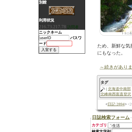
別館
利用状況
216.73.217.78
訪問者
ニックネーム
トヨニ岳
パスワ
ード
ため、新鮮な気
にもなった。
～続きがあり
タグ
北海道中南部
北峰南西面直登沢
日記:2894
2
日誌検索フォーム
カテゴリ
検索文字列