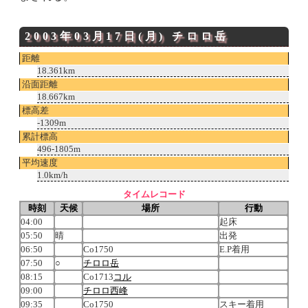
2003年03月17日(月)
チロロ岳
距離
18.361km
沿面距離
18.667km
標高差
-1309m
累計標高
496-1805m
平均速度
1.0km/h
タイムレコード
時刻
天候
場所
行動
04:00
起床
05:50
晴
出発
06:50
Co1750
E.P着用
07:50
○
チロロ岳
08:15
Co1713
コル
09:00
チロロ西峰
09:35
Co1750
スキー着用