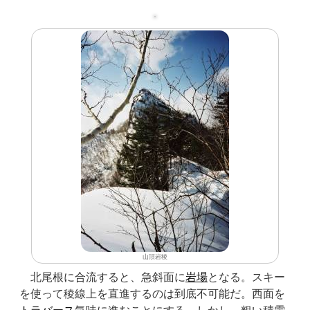
山頂岩稜
北尾根に合流すると、急斜面に
岩場
となる。スキー
を使って稜線上を直進するのは到底不可能だ。西面を