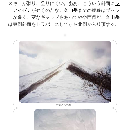
スキーが滑り、登りにくい。ああ、こういう斜面に
シ
ーアイゼン
が効くのだな。
久山岳
までの稜線はブッシ
ュが多く、変なギャップもあってやや面倒だ。
久山岳
は東側斜面を
トラバース
してから北側から登頂する。
芽室岳への登り