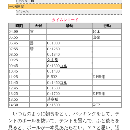
1088-511m
平均速度
0.9km/h
タイムレコード
時刻
天候
場所
行動
04:00
雪
起床
05:55
出発
06:45
曇
Co1080
07:55
晴
Co1260
08:55
Co1340
09:25
久山岳
09:45
Co1300
コル
10:45
Co1430
11:25
P1532
E.P着用
11:45
Co1450
コル
12:45
Co1530
13:25
Co1700
E.P着用
13:55
芽室岳
14:30
Co1500
ΩC2
いつものように朝食をとり、パッキングをして、テ
ントのポールを抜いて、テントを畳んで、ふと後ろを
見ると、ポールが一本見あたらない。？？と思い、辺