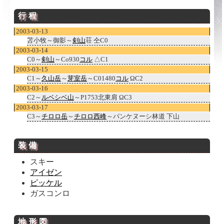
行程
2003-03-13
苫小牧～御影～
剣山
荘 仝C0
2003-03-14
C0～
剣山
～Co930
コル
△C1
2003-03-15
C1～
久山岳
～
芽室岳
～C01480
コル
ΩC2
2003-03-16
C2～
ルベシベ山
～P1753北東肩 ΩC3
2003-03-17
C3～
チロロ岳
～
チロロ西峰
～パンケヌーシ林道 下山
装備
スキー
アイゼン
ピッケル
ガスコンロ
地形
図