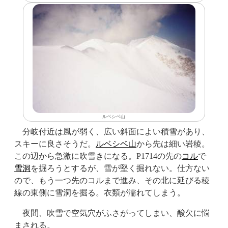
ルベシベ山
分岐付近は風が弱く、広い斜面によい積雪があり、
スキーに良さそうだ。
ルベシベ山
から先は細い岩稜。
この辺から急激に吹雪きになる。P1714の先の
コル
で
雪洞
を掘ろうとするが、雪が堅く掘れない。仕方ない
ので、もう一つ先のコルまで進み、その北に延びる稜
線の東側に雪洞を掘る。衣類が濡れてしまう。
夜間、吹雪で空気穴がふさがってしまい、酸欠に悩
まされる。