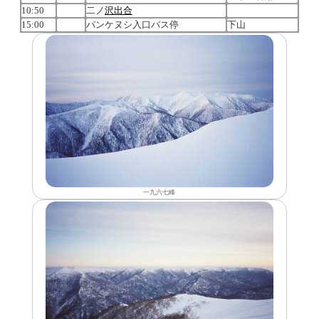
10:50
二ノ
沢
出合
15:00
パンケヌシ入口バス停
下山
一九六七峰