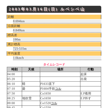
2003年03月16日(日)
ルベシベ山
距離
8.694km
沿面距離
8.849km
標高差
190m
累計標高
725-535m
平均速度
1.0km/h
タイムレコード
時刻
天候
場所
行動
04:00
起床
05:20
出発
06:10
晴
P1633直下
07:10
曇
P1604手前
コル
07:50
Co1650
E.P着用
08:25
地吹雪
Co1650
E.P外す
09:00
Co1520
コル
09:45
Co1550