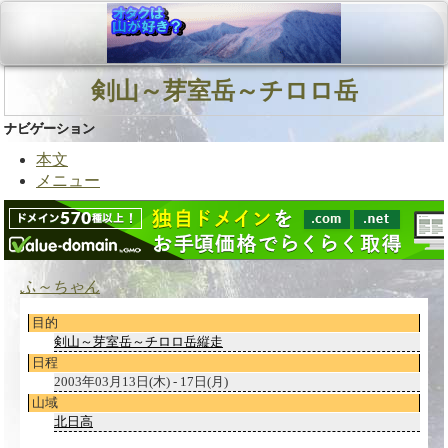
剣山～芽室岳～チロロ岳
ナビゲーション
本文
メニュー
ふ～ちゃん
目的
剣山～芽室岳～チロロ岳縦走
日程
2003年03月13日(木) - 17日(月)
山域
北日高