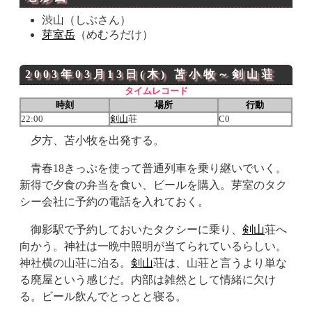
渋山（しぶさん）
芽室岳
（めむろだけ）
2003年03月13日(木)
苫小牧～
剣山
荘
タイムレコード
時刻
場所
行動
22:00
剣山
荘
C0
夕方、苫小牧を出発する。
青春18きっぷを使って普通列車を乗り継いでいく。
新得で夕食の弁当を食い、ビールを購入。芽室のタク
シー会社に予約の電話を入れておく。
御影駅で予約しておいたタクシーに乗り、
剣山
荘へ
向かう。神社は一晩中照明が当てられているらしい。
神社横の山荘に泊る。
剣山
荘は、山荘と言うより単な
る廃屋という感じだ。内部は雑然として情緒に欠け
る。ビール飲んでとっとと寝る。