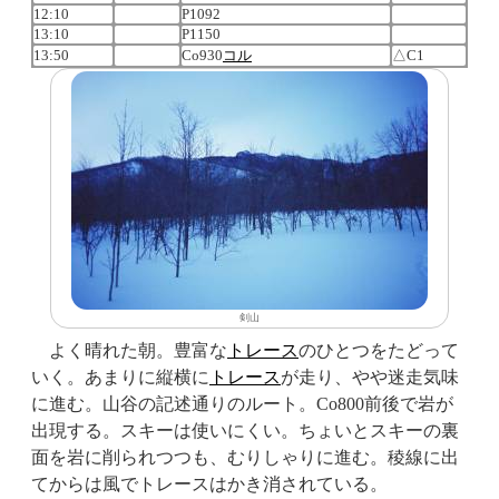
12:10
P1092
13:10
P1150
13:50
Co930
コル
△C1
剣山
よく晴れた朝。豊富な
トレース
のひとつをたどって
いく。あまりに縦横に
トレース
が走り、やや迷走気味
に進む。山谷の記述通りのルート。Co800前後で岩が
出現する。スキーは使いにくい。ちょいとスキーの裏
面を岩に削られつつも、むりしゃりに進む。稜線に出
てからは風でトレースはかき消されている。