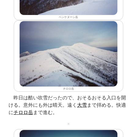
ペンケヌーシ岳
チロロ岳
昨日は酷い吹雪だったので、おそるおそる入口を開
ける。意外にも外は晴天。遠く
大雪
まで拝める。快適
に
チロロ岳
まで進む。