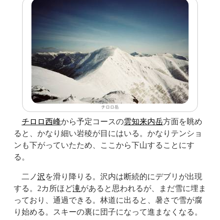
チロロ岳
チロロ西峰
から予定コースの
雲知来内岳
方面を眺め
ると、かなり細い岩稜が目にはいる。かなりテンショ
ンも下がっていたため、ここから下山することにす
る。
二ノ
沢
を滑り降りる。沢内は断続的にデブリが出現
する。2カ所ほど
滝
があると思われるが、まだ雪に埋ま
っており、通過できる。林道に出ると、暑さで雪が腐
り始める。スキーの裏に団子になって進まなくなる。