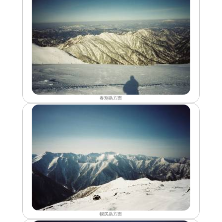
春別岳方面
幌尻岳方面