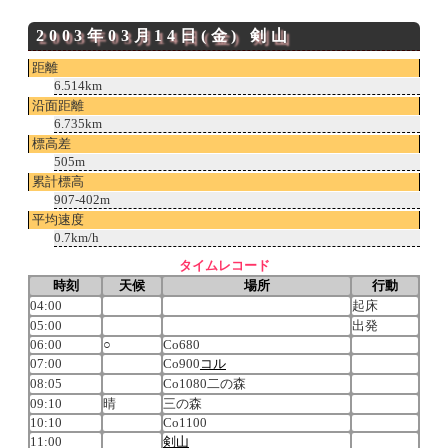
2003年03月14日(金)
剣山
距離
6.514km
沿面距離
6.735km
標高差
505m
累計標高
907-402m
平均速度
0.7km/h
タイムレコード
時刻
天候
場所
行動
04:00
起床
05:00
出発
06:00
○
Co680
07:00
Co900
コル
08:05
Co1080二の森
09:10
晴
三の森
10:10
Co1100
11:00
剣山