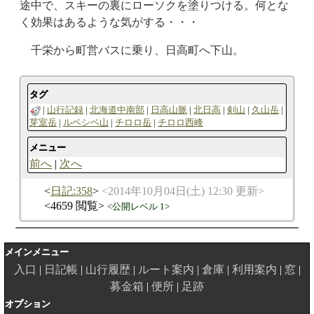
途中で、スキーの裏にローソクを塗りつける。何とな
く効果はあるような気がする・・・
千栄から町営バスに乗り、日高町へ下山。
タグ
山行記録
北海道中南部
日高山脈
北日高
剣山
久山岳
芽室岳
ルベシベ山
チロロ岳
チロロ西峰
メニュー
前へ
次へ
日記:358
2014年10月04日(土) 12:30 更新
4659 閲覧
公開レベル 1
メインメニュー
入口
日記帳
山行履歴
ルート案内
倉庫
利用案内
窓
募金箱
便所
足跡
オプション