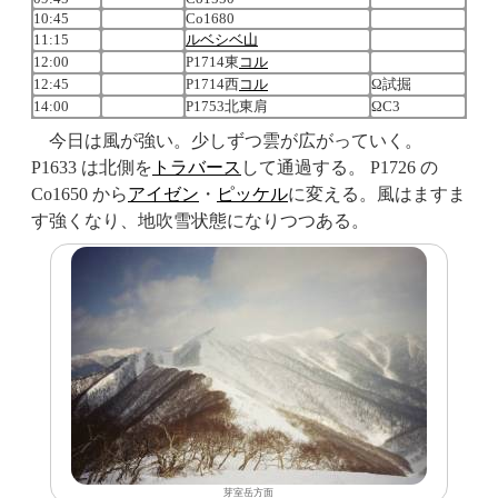
10:45
Co1680
11:15
ルベシベ山
12:00
P1714東
コル
12:45
P1714西
コル
Ω試掘
14:00
P1753北東肩
ΩC3
今日は風が強い。少しずつ雲が広がっていく。
P1633 は北側を
トラバース
して通過する。 P1726 の
Co1650 から
アイゼン
・
ピッケル
に変える。風はますま
す強くなり、地吹雪状態になりつつある。
芽室岳方面