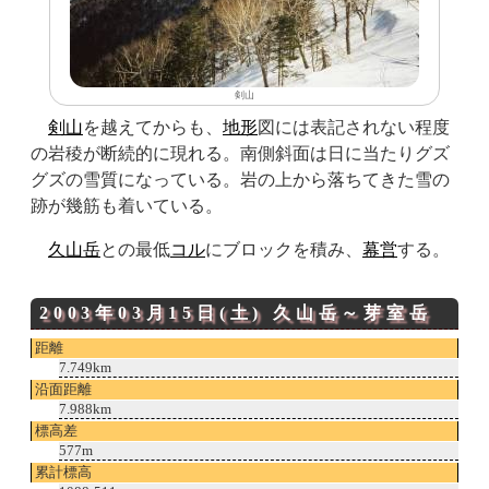
剣山
剣山
を越えてからも、
地形
図には表記されない程度
の岩稜が断続的に現れる。南側斜面は日に当たりグズ
グズの雪質になっている。岩の上から落ちてきた雪の
跡が幾筋も着いている。
久山岳
との最低
コル
にブロックを積み、
幕営
する。
2003年03月15日(土)
久山岳
～
芽室岳
距離
7.749km
沿面距離
7.988km
標高差
577m
累計標高