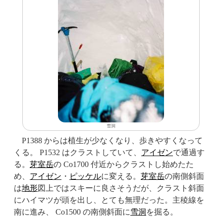
雪洞
P1388 からは植生が少なくなり、歩きやすくなって
くる。 P1532 はクラストしていて、
アイゼン
で通過す
る。
芽室岳
の Co1700 付近からクラストし始めたた
め、
アイゼン
・
ピッケル
に変える。
芽室岳
の南側斜面
は
地形
図上ではスキーに良さそうだが、クラスト斜面
にハイマツが頭を出し、とても無理だった。主稜線を
南に進み、 Co1500 の南側斜面に
雪洞
を掘る。