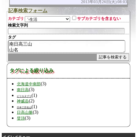
2013年03月26日(火) 08:03
記事検索フォーム
カテゴリ
サブカテゴリを含まない
検索文字列
タグ
タグによる絞り込み
(3)
北海道中南部
(3)
南日高
(1)
ピリカヌプリ
(2)
神威岳
(1)
日本三百名山
(3)
日高山脈
(3)
登頂