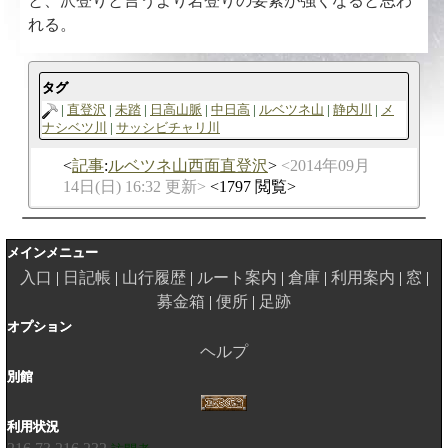
と、沢登りと言うより岩登りの要素が強くなると思わ
れる。
タグ
直登沢
未踏
日高山脈
中日高
ルベツネ山
静内川
メ
ナシベツ川
サッシビチャリ川
記事
:
ルベツネ山西面直登沢
2014年09月
14日(日) 16:32 更新
1797 閲覧
メインメニュー
入口
日記帳
山行履歴
ルート案内
倉庫
利用案内
窓
募金箱
便所
足跡
オプション
ヘルプ
別館
利用状況