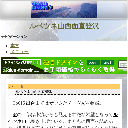
ルベツネ山西面直登沢
ナビゲーション
本文
メニュー
ルート名
ルベツネ山西面直登沢
Co616
出合
までは
サッシビチャリ川
を参照。
沢
の上部は本流からも見える壮絶な岩壁となって
ル
ベツネ山
へ突き上げている。まともに西面へ詰める