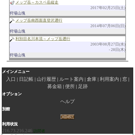
メップ岳～カスベ岳縦走
2017年02月25日(土)
狩場山塊
メップ岳南西面直登沢遡行
2014年07月06日(日)
狩場山塊
利別目名川本流～メップ岳遡行
2003年08月27日(水)
28日(木)
狩場山塊
メインメニュー
入口
日記帳
山行履歴
ルート案内
倉庫
利用案内
窓
募金箱
便所
足跡
オプション
ヘルプ
別館
利用状況
216.73.216.246
訪問者