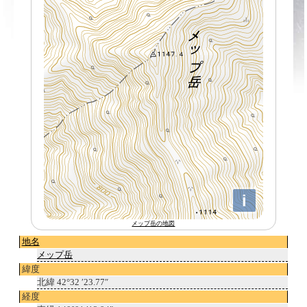
メップ岳の地図
地名
メップ岳
緯度
北緯 42°32 ′23.77″
経度