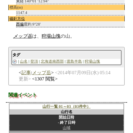
東経 140°01 ′12.94″
標高(m)
1147.4
磁針方位
西偏
度約 9°28′
メップ岳
は、
狩場山塊
の山。
タグ
山名
登頂
北海道南西部
渡島半島
狩場山塊
記事
:
メップ岳
2014年07月09日(水) 05:14
更新
1307 閲覧
関連イベント
山行一覧 01～03（03件中）
山行名
開始日時
終了日時
山域