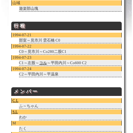
山域
遊楽部山塊
行程
1994-07-21
部室～見市川 雲石橋 C0
1994-07-22
C0～見市川～Co280二股C1
1994-07-23
C1～左股～
コル
～平田内川～Co600 C2
1994-07-24
C2～平田内川～平温泉
メンバー
C.L
ふ～ちゃん
S.L
わか
M
たく