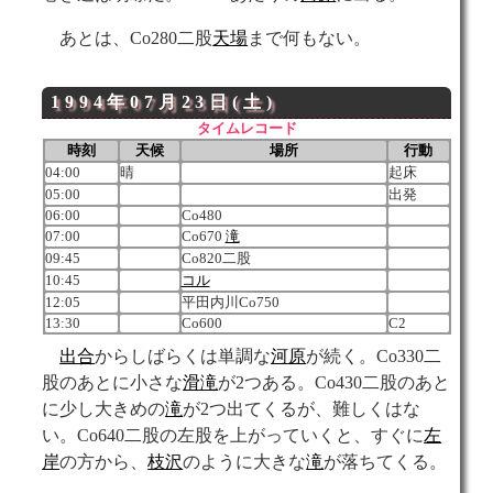
あとは、Co280二股
天場
まで何もない。
1994年07月23日(土)
タイムレコード
時刻
天候
場所
行動
04:00
晴
起床
05:00
出発
06:00
Co480
07:00
Co670
滝
09:45
Co820二股
10:45
コル
12:05
平田内川Co750
13:30
Co600
C2
出合
からしばらくは単調な
河原
が続く。Co330二
股のあとに小さな
滑滝
が2つある。Co430二股のあと
に少し大きめの
滝
が2つ出てくるが、難しくはな
い。Co640二股の左股を上がっていくと、すぐに
左
岸
の方から、
枝沢
のように大きな
滝
が落ちてくる。