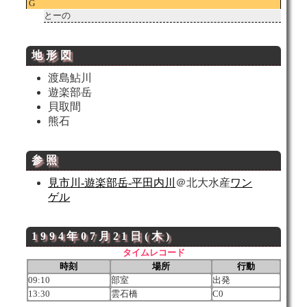
G
とーの
地形
図
渡島鮎川
遊楽部岳
貝取間
熊石
参照
見市川-遊楽部岳-平田内川
＠北大水産
ワン
ゲル
1994年07月21日(木)
タイムレコード
時刻
場所
行動
09:10
部室
出発
13:30
雲石橋
C0