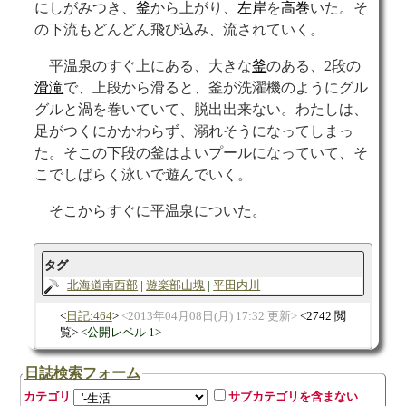
にしがみつき、
釜
から上がり、
左岸
を
高巻
いた。そ
の下流もどんどん飛び込み、流されていく。
平温泉のすぐ上にある、大きな
釜
のある、2段の
滑滝
で、上段から滑ると、釜が洗濯機のようにグル
グルと渦を巻いていて、脱出出来ない。わたしは、
足がつくにかかわらず、溺れそうになってしまっ
た。そこの下段の釜はよいプールになっていて、そ
こでしばらく泳いで遊んでいく。
そこからすぐに平温泉についた。
タグ
北海道南西部
遊楽部山塊
平田内川
日記:464
2013年04月08日(月) 17:32 更新
2742 閲
覧
公開レベル 1
日誌検索フォーム
カテゴリ
サブカテゴリを含まない