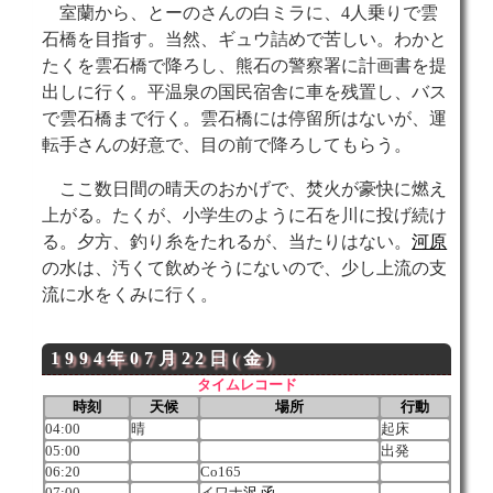
室蘭から、とーのさんの白ミラに、4人乗りで雲
石橋を目指す。当然、ギュウ詰めで苦しい。わかと
たくを雲石橋で降ろし、熊石の警察署に計画書を提
出しに行く。平温泉の国民宿舎に車を残置し、バス
で雲石橋まで行く。雲石橋には停留所はないが、運
転手さんの好意で、目の前で降ろしてもらう。
ここ数日間の晴天のおかげで、焚火が豪快に燃え
上がる。たくが、小学生のように石を川に投げ続け
る。夕方、釣り糸をたれるが、当たりはない。
河原
の水は、汚くて飲めそうにないので、少し上流の支
流に水をくみに行く。
1994年07月22日(金)
タイムレコード
時刻
天候
場所
行動
04:00
晴
起床
05:00
出発
06:20
Co165
07:00
イワナ
沢
函