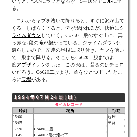
いくと、ついにヤブとなるが、5～10分で
コル
に至
る。
コル
からヤブを漕いで降りると、すぐに
沢
が出て
くる。しばらく下ると、
滝
が現われるが、快適に
ク
ライムダウン
していく。Co750二股のすぐ上に、真
っ赤な2段の
滝
が架かっている。クライムダウンは
嫌らしいので、
左岸
の尾根に取り付き、ヤブを漕い
で二股まで降りる。そこからCo620二股までは、一
度
アプザイレン
をした。この沢は、登るのはチョロ
いだろう。Co620二股より、
函
をひとつ下ったとこ
ろに
天場
がある。
1994年07月24日(日)
タイムレコード
時刻
場所
行動
05:00
起床
06:05
出発
07:20
Co480二股
08:45
Co400 2段の
滝
の下