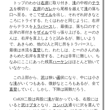
トップのわかは
右岸
に取り付き、
滝
の中程の
テラ
ス
を横切り、
左岸
の
ガレ
から尾根を越えて
滝
の落ち
口へ至る。そこで
ザイル
を出し、それぞれ好きなと
ころにトライする。たくはわかと同じように、右岸
からテラスを
トラバース
し、最後は、落ち口のすぐ
左岸の草付きを
ザイル
で引っ張り上げる。とーのさ
んは、右岸を直上しようと試みるが、難しいよう
で、あきらめ、他の2人と同じ所をトラバースし、
最後は水流を
直登
した。わたしは、とーのさんのあ
きらめた右岸を直登する。これは非常に難しい。ち
なみにここにあった残置
ハーケン
はほとんど効いて
いなかった。
この上部から、
沢
は狭い
函
状になり、中には小さ
な
滝
がいくつもある。微妙なところもあるが、全て
直登
していく。しかし、下降は困難だろう。
Co820二股は両股に
滝
が架かっている。右股には
いると
沢
は
ブタ
となり、
コンパス
通りに沢を選んで