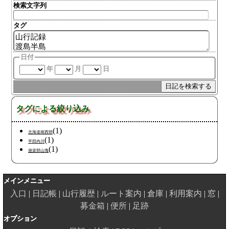
検索文字列
タグ
日付
年
月
日
タグによる絞り込み
(1)
北海道南西部
(1)
平田内川
(1)
遊楽部山塊
メインメニュー
入口
日記帳
山行履歴
ルート案内
倉庫
利用案内
窓
募金箱
便所
足跡
オプション