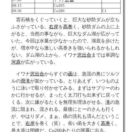
08:15
Co205
09:30
Co280
C1
雲石橋をくぐっていくと、巨大な砂防ダムが立ち
ふさがっている。
右岸
を
高巻
く。砂防ダムの上に上
がると、当然の事ながら、巨大なダム湖が広がって
いた。今回は水量が少なかったので、湖底を歩けた
が、増水中なら激しい高巻きを強いられるかもしれ
ない。ダム湖の上から、イワナ
沢
出合
までは単調な
河原
が広がっている。
イワナ
沢
出合
からすぐの
函
は、急流の奥にツルツ
ルの
滑滝
が架かっている。とりあえず、いつものよ
うに泳いで取り付かせてみる。まずはサブリーのわ
かに行かせるが、まったく太刀打ち出来ずに戻って
くる。次に嫌がるたくを無理矢理泳がせる。
滝
の急
流に阻まれ、流される。最後にとーのさんも行く
が、やはりダメ。まぁ、函の洗礼も済んだというこ
とで、
右岸
を巻く（笑）。長い函を大きく
高巻
く。
巻き道は明瞭だ。Co200あたりの
河原
に出る。