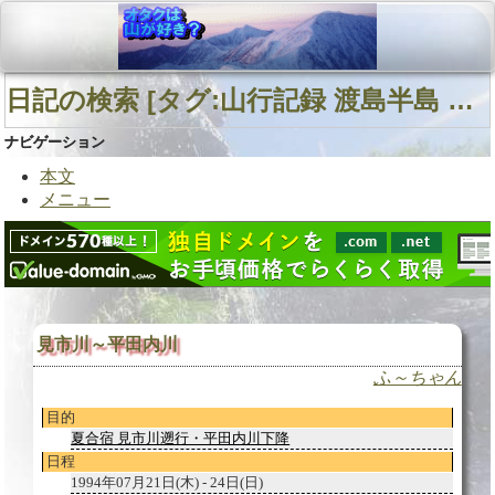
日記の検索 [タグ:山行記録 渡島半島 見市川 夏合宿] 01～01(01件中)
ナビゲーション
本文
メニュー
見市川～平田内川
ふ～ちゃん
目的
夏合宿 見市川遡行・平田内川下降
日程
1994年07月21日(木) - 24日(日)