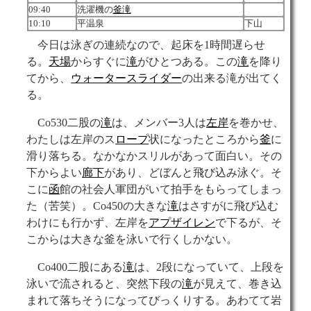
09:40
洗濯機の
釜滝
10:10
平温泉
下山
今日は泳ぎの連続なので、起床を1時間遅らせ
る。
天場
からすぐに
滝
がひとつある。この
滝
を降り
てから、
ウォータースライダー
の出来る滝が出てく
る。
Co530二股の
滝
は、メンバー3人は
左岸
を巻かせ、
わたしは左岸のス
ロープ
状になったところから
釜
に
滑り落ちる。なかなかスリルがあって面白い。その
下からよい
廊下
があり、どぼんと飛び込み泳ぐ。そ
こに
函
館の社会人軍団がいて拍手をもらってしまっ
た（苦笑）。Co450の大きな
滝
はさすがに飛び込む
わけにも行かず、左岸を
アプザイレン
で下るが、そ
こからは大きな釜を泳いで行くしかない。
Co400二股にある
滝
は、2段になっていて、上段を
泳いで流されると、突然下段の
滝
が見えて、巻き込
まれて落ちそうになってびっくりする。あわてて岩