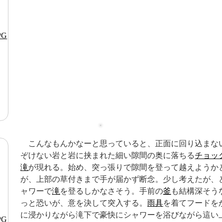
こんなもんかなーと思っていると、正面に回り込まな
ぞけない岩と岩に挟まれた細い隙間の奥に落ちる
チョッ
滝
が現れる。始め、突っ張りで隙間を登って越えようか
が、上部の草付きまで手が届かず断念。少し考えたが、
ャワーで
滝
を登るしかなさそう。手前の
釜
も結構深そう
っと恐いが、意を決して突入する。
雨具
を着てフードを
に浸かりながら滝下で豪快にシャワーを浴びながら這い