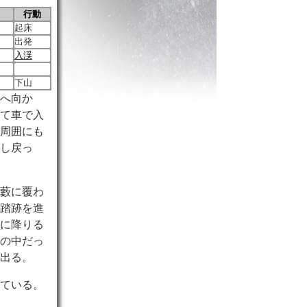
行動
起床
出発
入渓
下山
口へ向か
いて車で入
く周囲にも
少し戻っ
に藪に覆わ
。踏跡を進
沢
に降りる
沢の中だっ
に出る。
っている。