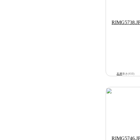
左岸
巻き(410)