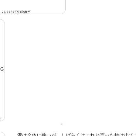
2015-07-07 松前袴腰岳
)
沢
は全体に狭いが、しばらくはこれと言った物は出て