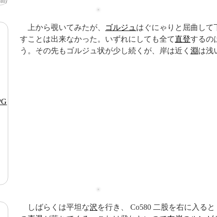
0)
上から覗いてみたが、
ゴルジュ
はぐにゃりと屈曲して
すことは出来なかった。いずれにしても全て
直登
するの
う。その先もゴルジュ状が少し続くが、岸は近く
淵
は浅
しばらくは平坦な
沢
を行き、 Co580 二股を右に入ると 