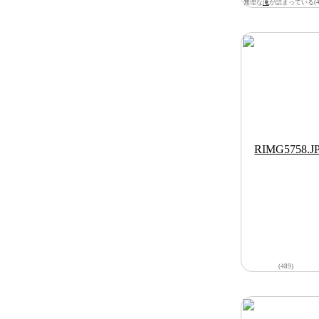
無理な
滝
が詰まっている(48
(489)