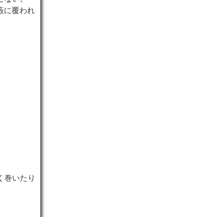
藪に覆われ
く巻いたり
。