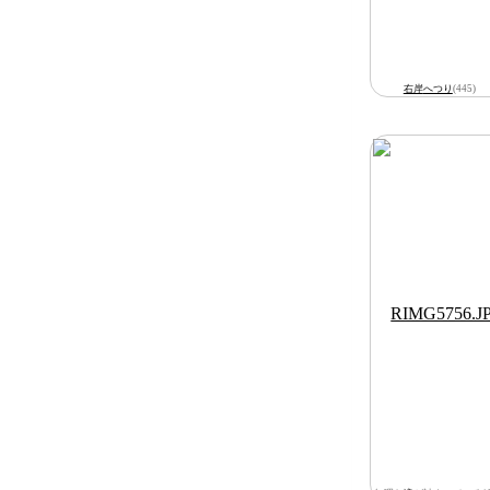
右岸
へつり
(445)