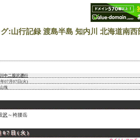
川中二股沢遡行
5年07月07日(火)
山塊
股
沢
～袴腰岳
月07日(火)