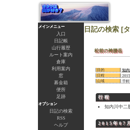
メインメニュー
入口
日記帳
山行履歴
松前の袴腰岳
ルート案内
倉庫
利用案内
目的
知内
窓
日程
201
山域
千軒
募金箱
便所
足跡
行程
オプション
知内川中二
日記の検索
RSS
2015年07
ヘルプ