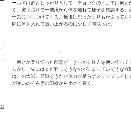
ールド
は割としっかりとして、チョックの下までは何と
く。突っ張りで一端滝から体を離れて様子を確認する。
一気に押しつけてくる。最後は思ったよりもかぶってお
間に体を入れて這い上がるのに少し手間取った。
何とか登り切った配意が、すっかり体力を使い切って
しかし、先にはまだ難しそうなのが詰まっていそうな雰
はこの大岩。簡単そうだが体力が足らずスリップしてし
が無いので
右岸
の側壁から小さく巻く。