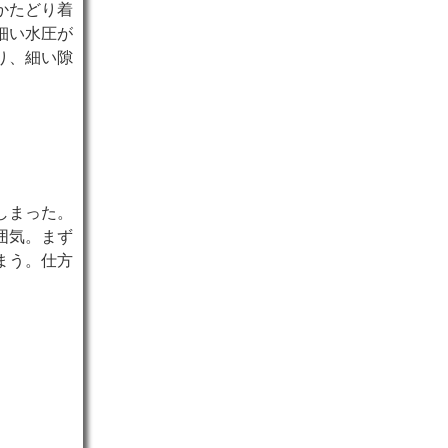
かたどり着
細い水圧が
り、細い隙
しまった。
囲気。まず
まう。仕方