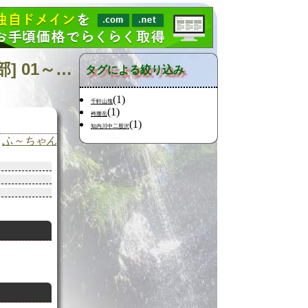
日記の検索 [タグ:山行記録 渡島半島 知内川 北海道南西部] 01～01(01件中)
タグによる絞り込み
(1)
千軒山塊
(1)
袴腰岳
(1)
知内川中二股沢
ふ～ちゃん