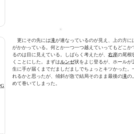
更にその先には
滝
が連なっているのが見え、上の方に
がかかっている。何とか一つ一つ越えていってもどこか
るのは目に見えている。しばらく考えたが、
右岸
の尾根
くことにした。まずは
ルンゼ
状をよじ登るが、ホールが
生に手が届くまでだましだましでちょっとキツかった。
れるかと思ったが、傾斜が急で結局そのまま最後の
滝
の
めて巻いてしまった。