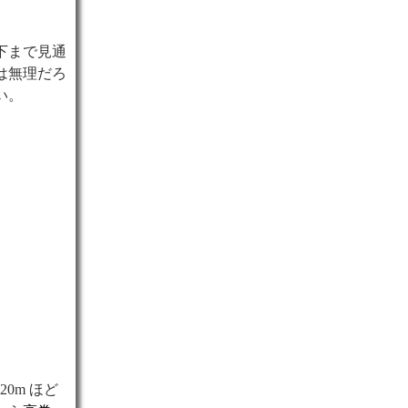
下まで見通
は無理だろ
い。
20m ほど