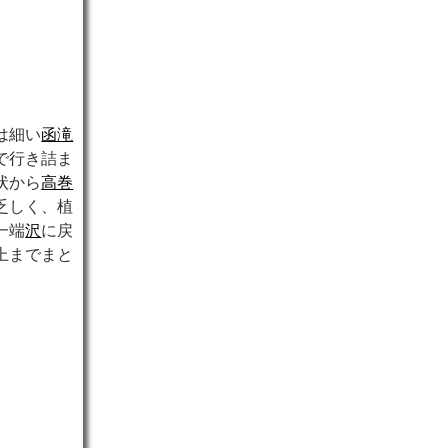
は細い
函滝
で行き詰ま
状から
高巻
乏しく、植
一端
沢
に戻
上までまと