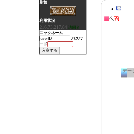
別館
利用状況
216.73.217.84
訪問者
ニックネーム
パスワ
ード