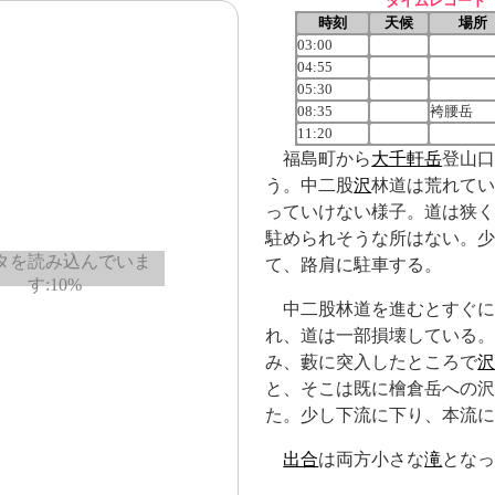
タイムレコード
時刻
天候
場所
03:00
04:55
05:30
08:35
袴腰岳
11:20
福島町から
大千軒岳
登山
う。中二股
沢
林道は荒れて
っていけない様子。道は狭
駐められそうな所はない。
て、路肩に駐車する。
中二股林道を進むとすぐ
れ、道は一部損壊している
み、藪に突入したところで
と、そこは既に檜倉岳への
た。少し下流に下り、本流
出合
は両方小さな
滝
とな