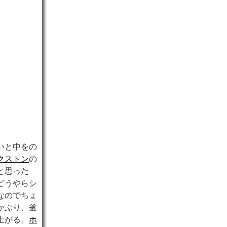
いと中をの
クストン
の
と思った
どうやらシ
なのでちょ
かぶり、釜
上がる。
ホ