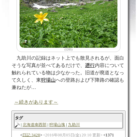
(1205)
九助川の記録はネット上でも散見されるが、面白
そうな写真が並べてあるだけで、
遡行
内容について
触れられている物は少なかった。旧道が廃道となっ
て久しく、東
狩場山
への登路および下降路の確認も
兼ねたが…
～続きがあります～
タグ
北海道南西部
狩場山塊
九助川
日記:3428
2016年08月05日(金) 20:10 更新
1371