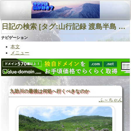
日記の検索 [タグ:山行記録 渡島半島 東狩場山 千走川] 01～01(01件中)
ナビゲーション
本文
メニュー
九助川の最後は何処へ行くべきなのか
ふ～ちゃん