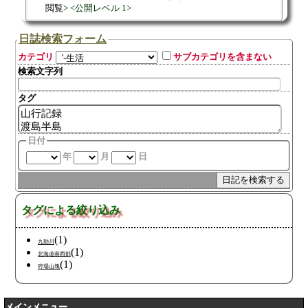
閲覧
公開レベル 1
日誌検索フォーム
カテゴリ
サブカテゴリを含まない
検索文字列
タグ
日付
年
月
日
タグによる絞り込み
(1)
九助川
(1)
北海道南西部
(1)
狩場山塊
メインメニュー