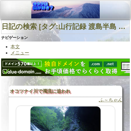
日記の検索 [タグ:山行記録 渡島半島 夏合宿 オコツナイ川] 01～01(01件中)
ナビゲーション
本文
メニュー
オコツナイ川で濁流に追われ
ふ～ちゃん