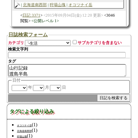
北海道南西部
狩場山塊
オコツナイ岳
日記:3371
2015年09月04日(金) 12:20 更新
3046
閲覧
公開レベル 1
日誌検索フォーム
カテゴリ
サブカテゴリを含まない
検索文字列
タグ
日付
年
月
日
タグによる絞り込み
(1)
オコツナイ岳
(1)
北海道南西部
(1)
狩場山塊