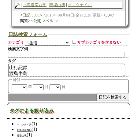
北海道南西部
狩場山塊
オコツナイ川
日記:3371
2015年09月04日(金) 12:20 更新
3047
閲覧
公開レベル 1
日誌検索フォーム
カテゴリ
サブカテゴリを含まない
検索文字列
タグ
日付
年
月
日
タグによる絞り込み
(1)
オコツナイ川
(1)
北海道南西部
(1)
狩場山塊