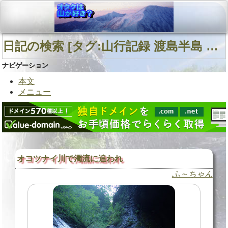
日記の検索 [タグ:山行記録 渡島半島 オコツナイ岳 夏合宿] 01～01(01件中)
ナビゲーション
本文
メニュー
オコツナイ川で濁流に追われ
ふ～ちゃん