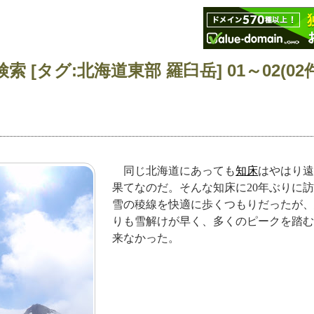
索 [タグ:北海道東部 羅臼岳] 01～02(02
同じ北海道にあっても
知床
はやはり
果てなのだ。そんな知床に20年ぶりに
雪の稜線を快適に歩くつもりだったが
りも雪解けが早く、多くのピークを踏
来なかった。