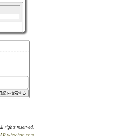
All rights reserved.
AR.whochan.com