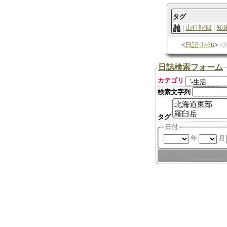
タグ
山行記録
知
日記:3468
2
日誌検索フォーム
カテゴリ
検索文字列
タグ
日付
年
月