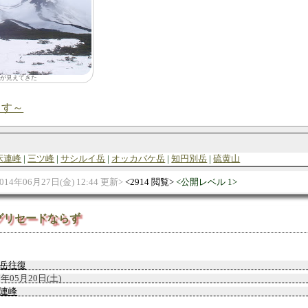
が見えてきた
ます～
床連峰
三ツ峰
サシルイ岳
オッカバケ岳
知円別岳
硫黄山
014年06月27日(金) 12:44 更新
2914 閲覧
公開レベル 1
グリセードならず
岳往復
7年05月20日(土)
連峰