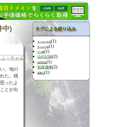
件中)
タグによる絞り込み
(1)
オッカバケ岳
(1)
サシルイ岳
(1)
三ツ峰
(2)
山行記録
ふ～ちゃん
(1)
知円別岳
(2)
知床連峰
遠い。地の
(1)
硫黄山
訪れた。残
、思ったよ
むことが出