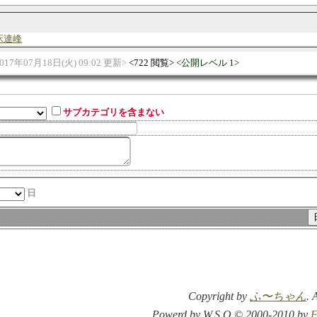
床連峰
017年07月18日(火) 09:02 更新
722 閲覧
公開レベル 1
サブカテゴリを含まない
日
Copyright by
ふ〜ちゃん
. 
Powerd by W.S.O © 2000-2010 by
F