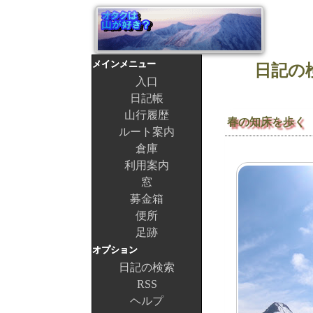
メインメニュー
日記の検
入口
日記帳
山行履歴
春の知床を歩く
ルート案内
倉庫
利用案内
窓
募金箱
便所
足跡
オプション
日記の検索
RSS
ヘルプ