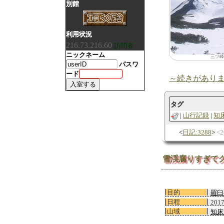
別館
利用状況
216.73.216.60
訪問者
ニックネーム
三ツ峰
パスワ
ード
～続きがあり
タグ
山行記録
知
日記:3288
2
雪渓腐りすぎて
目的
羅臼
日程
201
山域
知床