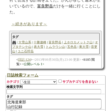
狩で合流する計画を立てた。かんが珍しく週末が空
いているので、
富良野岳
だけを一緒に行くことにし
た。
～続きがあります～
タグ
大雪山系
十勝連峰
富良野岳
上ホロカメットク山
オ
プタテシケ山
表大雪
トムラウシ山
五色岳
東大雪
音更
山
ユニ石狩岳
日記:124
2013年09月30日(月) 23:00 更新
6185 閲
覧
公開レベル 1
日誌検索フォーム
カテゴリ
サブカテゴリを含まない
検索文字列
タグ