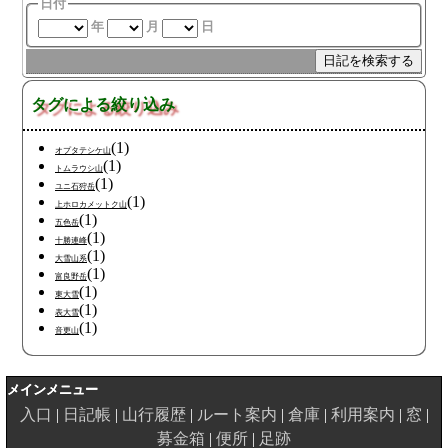
日付
年
月
日
タグによる絞り込み
(1)
オプタテシケ山
(1)
トムラウシ山
(1)
ユニ石狩岳
(1)
上ホロカメットク山
(1)
五色岳
(1)
十勝連峰
(1)
大雪山系
(1)
富良野岳
(1)
東大雪
(1)
表大雪
(1)
音更山
メインメニュー
入口
日記帳
山行履歴
ルート案内
倉庫
利用案内
窓
募金箱
便所
足跡