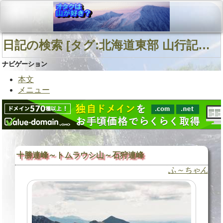
日記の検索 [タグ:北海道東部 山行記録 石狩岳 十勝岳] 01～01(01件中)
ナビゲーション
本文
メニュー
十勝連峰～トムラウシ山～石狩連峰
ふ～ちゃん