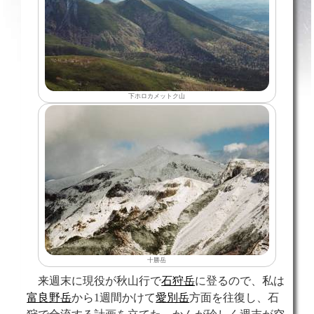
下ホロカメットク山
十勝岳
来週末に現役が秋山行で
石狩岳
に登るので、私は
富良野岳
から1週間かけて
愛別岳
方面を往復し、石