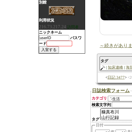
別館
利用状況
216.73.217.24
訪問者
ニックネーム
パスワ
ード
～続きがあり
タグ
知床連峰
海
日記:3477
2
日誌検索フォーム
カテゴリ
検索文字列
タグ
日付
年
月