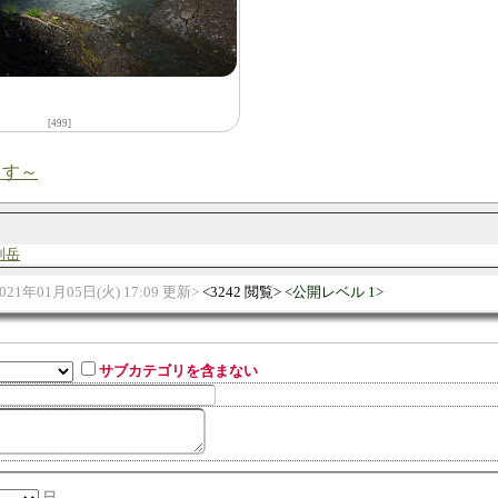
[499]
ます～
別岳
021年01月05日(火) 17:09 更新
3242 閲覧
公開レベル 1
サブカテゴリを含まない
日