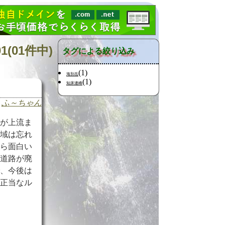
(01件中)
タグによる絞り込み
(1)
海別岳
(1)
知床連峰
ふ～ちゃん
路が上流ま
流域は忘れ
やら面白い
山道路が廃
で、今後は
の正当なル