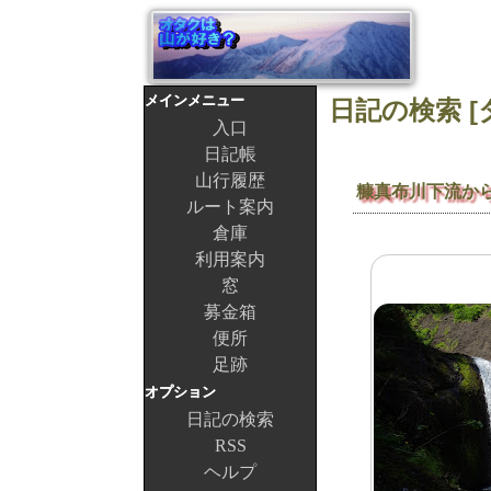
メインメニュー
日記の検索 [タ
入口
日記帳
山行履歴
糠真布川下流か
ルート案内
倉庫
利用案内
窓
募金箱
便所
足跡
オプション
日記の検索
RSS
ヘルプ