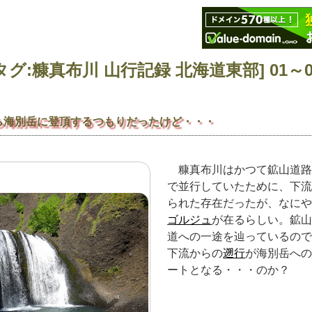
グ:糠真布川 山行記録 北海道東部] 01～01
ら海別岳に登頂するつもりだったけど・・・
糠真布川はかつて鉱山道
で並行していたために、下
られた存在だったが、なに
ゴルジュ
が在るらしい。鉱
道への一途を辿っているの
下流からの
遡行
が海別岳へ
ートとなる・・・のか？