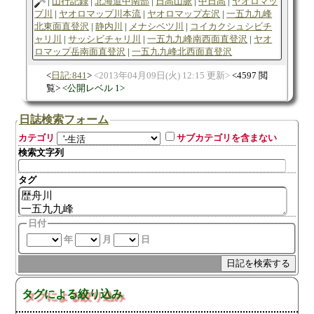
山行記録
北海道中南部
日高山脈
中日高
ヤオロマッ
プ川
ヤオロマップ川本流
ヤオロマップ左沢
一五九九峰
北東面直登沢
静内川
メナシベツ川
コイカクシュシビチ
ャリ川
サッシビチャリ川
一五九九峰南西面直登沢
ヤオ
ロマップ岳南面直登沢
一五九九峰北西面直登沢
日記:841
2013年04月09日(火) 12:15 更新
4597 閲
覧
公開レベル 1
日誌検索フォーム
カテゴリ
サブカテゴリを含まない
検索文字列
タグ
日付
年
月
日
タグによる絞り込み