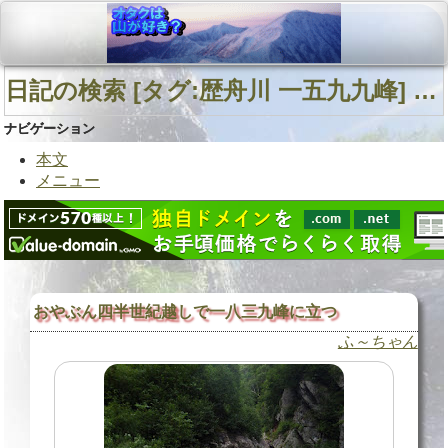
日記の検索 [タグ:歴舟川 一五九九峰] 01～02(02件中)
ナビゲーション
本文
メニュー
おやぶん四半世紀越しで一八三九峰に立つ
ふ～ちゃん