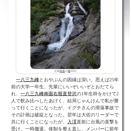
左股
出合
の
滝
(689)
一八三九峰
とおやぶんの因縁は深い。思えば25年
前の大学一年生、先輩にいいぞいいぞとおだてら
れ、
一八三九峰南面右股直登沢
の1年生枠をかけて2
人で飲み比べしたあげく、結局じゃんけんで私が勝
って行くことになったが、イグチさんの滑落事故で
その計画は破綻となった。翌年は大佐のリーダーで
共に行くことになったが、
入渓
直前に台風の直撃を
受け、一時撤退。体制を整え直し、メンバーに前年