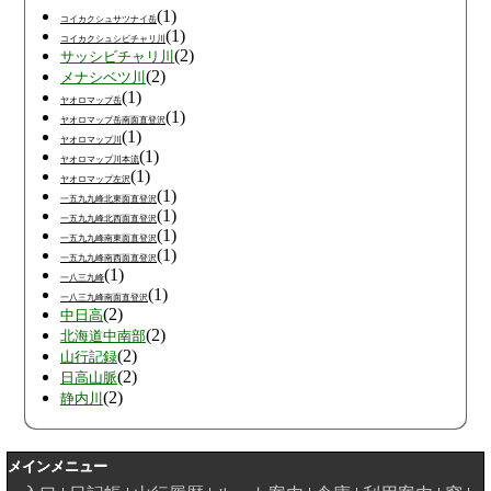
(1)
コイカクシュサツナイ岳
(1)
コイカクシュシビチャリ川
(2)
サッシビチャリ川
(2)
メナシベツ川
(1)
ヤオロマップ岳
(1)
ヤオロマップ岳南面直登沢
(1)
ヤオロマップ川
(1)
ヤオロマップ川本流
(1)
ヤオロマップ左沢
(1)
一五九九峰北東面直登沢
(1)
一五九九峰北西面直登沢
(1)
一五九九峰南東面直登沢
(1)
一五九九峰南西面直登沢
(1)
一八三九峰
(1)
一八三九峰南面直登沢
(2)
中日高
(2)
北海道中南部
(2)
山行記録
(2)
日高山脈
(2)
静内川
メインメニュー