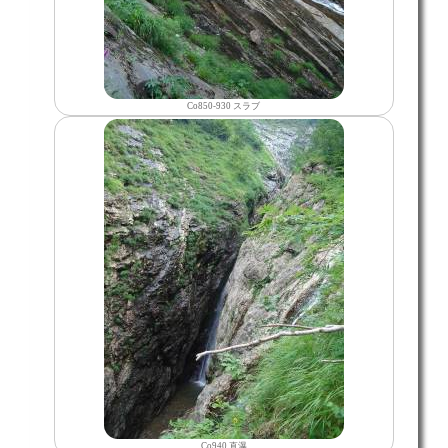
Co850-930 スラブ
Co940 直瀑