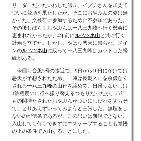
リーダーだったいわした師匠、イグチさんを加えて
ついに登頂を果たしたが、そこにおやぶんの姿は無
かった。文登研に参加するために不参加であった。
その後しばらくおやぶんは
一八三九峰
へ行く機会に
恵まれなかったが、4年前に
ルベツネ山
と共に行く
計画を立てた。しかし、やはり悪天に祟られ、メイ
ンの
ルベツネ山
に絞って一八三九峰はカットした経
緯がある。
今回も台風5号の接近で、9日から10日にかけては
悪天が予想されたため、一時は長期入山を余儀なく
される
一八三九峰
の山行を諦めて、日帰りないしは
1泊程度の山行へ振り替えるつもりだったが、25年
もの間待たされたおやぶんがついにしびれを切らせ
て、とりあえずいってみようと主張した。無理をし
ないのが信条であるが、この思いは無視できない。
入山しても何もできずにエスケープすることも覚悟
の上の条件で入山することにした。