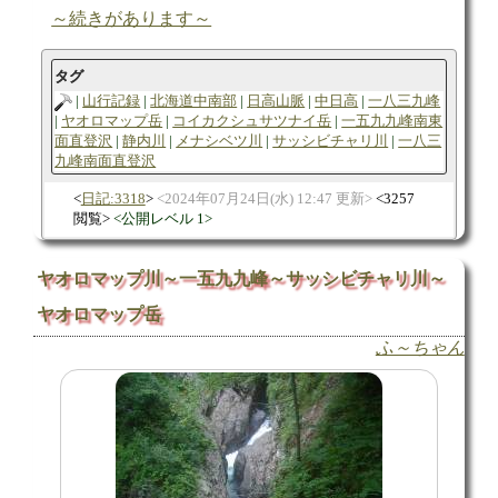
～続きがあります～
タグ
山行記録
北海道中南部
日高山脈
中日高
一八三九峰
ヤオロマップ岳
コイカクシュサツナイ岳
一五九九峰南東
面直登沢
静内川
メナシベツ川
サッシビチャリ川
一八三
九峰南面直登沢
日記:3318
2024年07月24日(水) 12:47 更新
3257
閲覧
公開レベル 1
ヤオロマップ川～一五九九峰～サッシビチャリ川～
ヤオロマップ岳
ふ～ちゃん