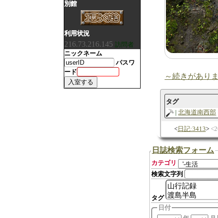
別館
利用状況
216.73.216.145
訪問者
ニックネーム
パスワ
ード
～続きがあり
タグ
北海道南西部
日記:3413
2
日誌検索フォーム
カテゴリ
検索文字列
タグ
日付