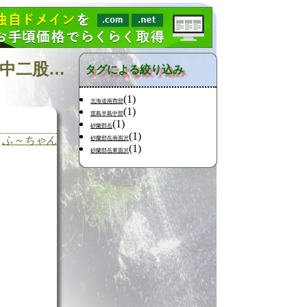
日記の検索 [タグ:山行記録 渡島半島 野田生川 野田生川/中二股川] 01～01(01件中)
タグによる絞り込み
(1)
北海道南西部
(1)
渡島半島中部
(1)
砂蘭部岳
(1)
ふ～ちゃん
砂蘭部岳南面沢
(1)
砂蘭部岳東面沢