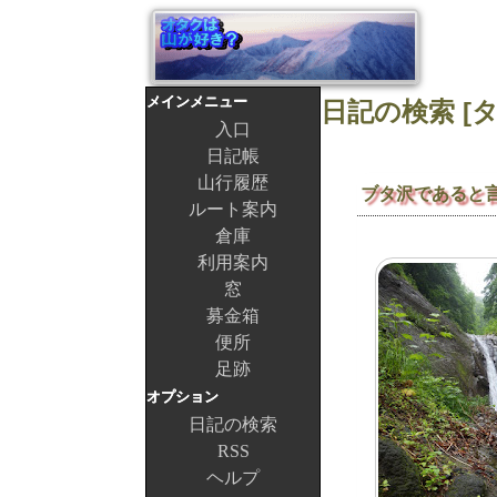
メインメニュー
入口
日記帳
山行履歴
ブタ沢であると
ルート案内
倉庫
利用案内
窓
募金箱
便所
足跡
オプション
日記の検索
RSS
ヘルプ