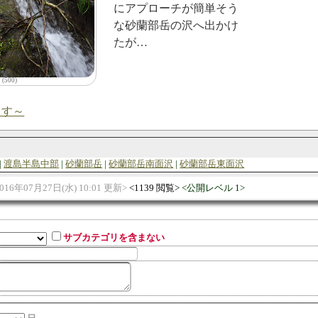
にアプローチが簡単そう
な砂蘭部岳の沢へ出かけ
たが…
(500)
ます～
渡島半島中部
砂蘭部岳
砂蘭部岳南面沢
砂蘭部岳東面沢
016年07月27日(水) 10:01 更新
1139 閲覧
公開レベル 1
サブカテゴリを含まない