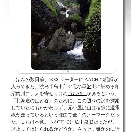
(375)
ほんの数日前、 RSS リーダーに AACH の記録が
入ってきた。渡島半島中部の元小屋
沢
山に詰める相
沼内川に、人を寄せ付けぬ
ゴルジュ
があるという。
「北海道の山と谷」のために、この辺りの沢を探索
していたにもかかわらず、元小屋沢山は稜線に送電
線が走っているという理由で全くのノーマークだっ
た。これは不覚。 AACH では途中撤退だったが、
頂上まで抜けられるかどうか、さっそく確かめに行