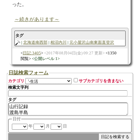
った。
～続きがあります～
タグ
北海道南西部
相沼内川
元小屋沢山南東面直登沢
日記:3405
2017年08月04日(金) 09:27 更新
1350
閲覧
公開レベル 1
日誌検索フォーム
カテゴリ
サブカテゴリを含まない
検索文字列
タグ
日付
年
月
日