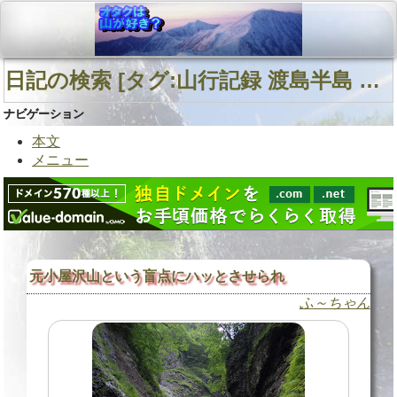
日記の検索 [タグ:山行記録 渡島半島 元小屋沢山 渡島半島中部] 01～01(01件中)
ナビゲーション
本文
メニュー
元小屋沢山という盲点にハッとさせられ
ふ～ちゃん