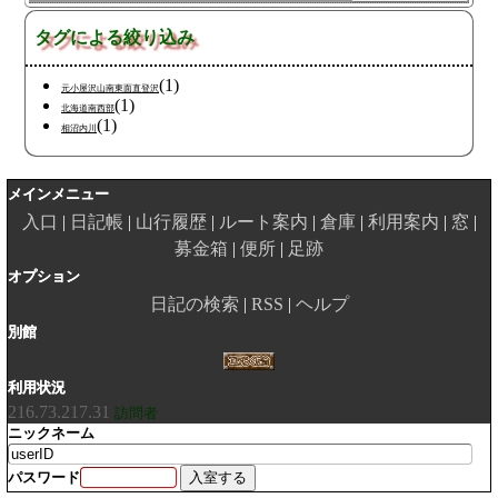
タグによる絞り込み
(1)
元小屋沢山南東面直登沢
(1)
北海道南西部
(1)
相沼内川
メインメニュー
入口
日記帳
山行履歴
ルート案内
倉庫
利用案内
窓
募金箱
便所
足跡
オプション
日記の検索
RSS
ヘルプ
別館
利用状況
216.73.217.31
訪問者
ニックネーム
パスワード