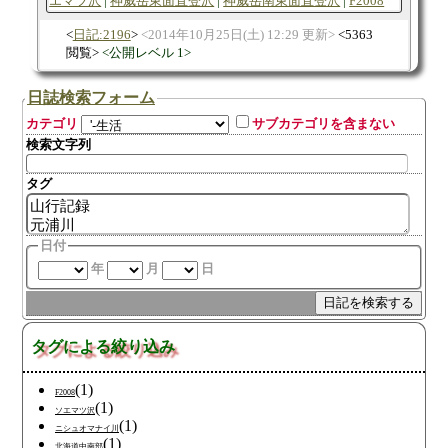
エマツ沢
神威岳東面直登沢
神威岳南東面直登沢
F2008
日記:2196
2014年10月25日(土) 12:29 更新
5363
閲覧
公開レベル 1
日誌検索フォーム
カテゴリ
サブカテゴリを含まない
検索文字列
タグ
日付
年
月
日
タグによる絞り込み
(1)
F2008
(1)
ソエマツ沢
(1)
ニシュオマナイ川
(1)
北海道中南部