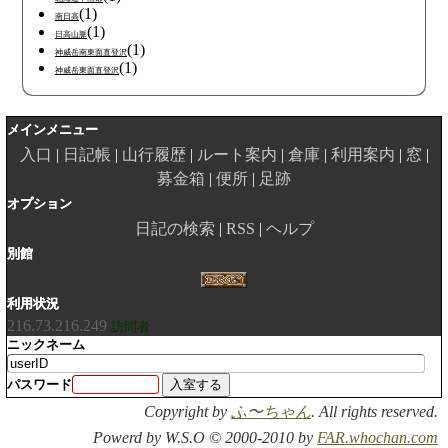
(1)
南日高
(1)
日高山脈
(1)
神威岳南東面直登沢
(1)
神威岳東面直登沢
メインメニュー
入口
日記帳
山行履歴
ルート案内
倉庫
利用案内
窓
募金箱
便所
足跡
オプション
日記の検索
RSS
ヘルプ
別館
利用状況
216.73.216.249
訪問者
ニックネーム
パスワード
Copyright by
ふ〜ちゃん
. All rights reserved.
Powerd by W.S.O © 2000-2010 by
FAR.whochan.com