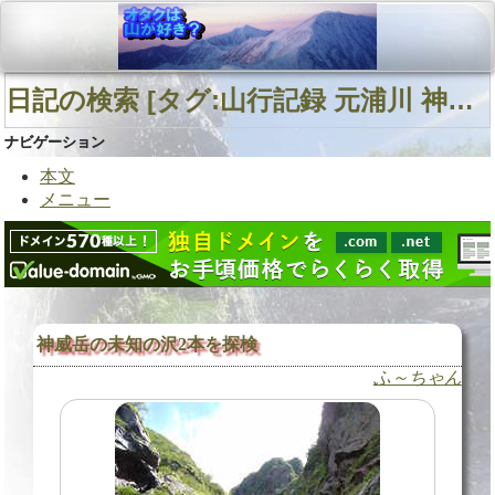
日記の検索 [タグ:山行記録 元浦川 神威岳 神威岳北西面直登沢] 01～01(01件中)
ナビゲーション
本文
メニュー
神威岳の未知の沢2本を探検
ふ～ちゃん