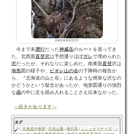
神威岳南東面直登沢
今まで未
遡行
だった
神威岳
のルートを巡ってき
た。北西面
直登沢
は予想通りほぼ
ガレ
で埋められた
沢
だったが、それなりに楽しめた。南東面
直登
沢は
地形
図の様子や、
ピオレ山の会
の下降時の報告か
ら、『北海道の山と谷』にあるような簡単な沢なの
かどうかという疑念があったが、地形図通りの強烈
な
函
の中に足を踏み入れることさえ出来なかった。
～続きがあります～
タグ
北海道中南部
日高山脈
南日高
ニシュオマナイ川
ソ