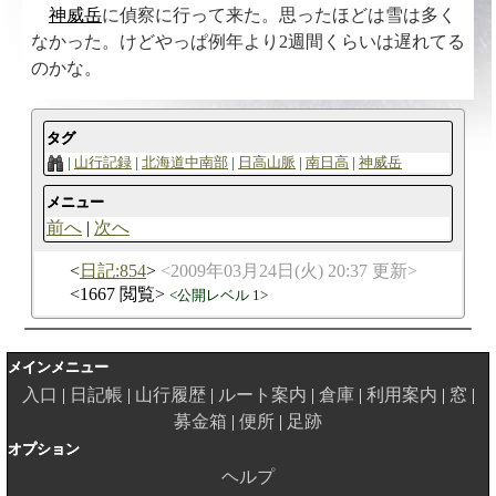
神威岳
に偵察に行って来た。思ったほどは雪は多く
なかった。けどやっぱ例年より2週間くらいは遅れてる
のかな。
タグ
山行記録
北海道中南部
日高山脈
南日高
神威岳
メニュー
前へ
次へ
日記:854
2009年03月24日(火) 20:37 更新
1667 閲覧
公開レベル 1
メインメニュー
入口
日記帳
山行履歴
ルート案内
倉庫
利用案内
窓
募金箱
便所
足跡
オプション
ヘルプ