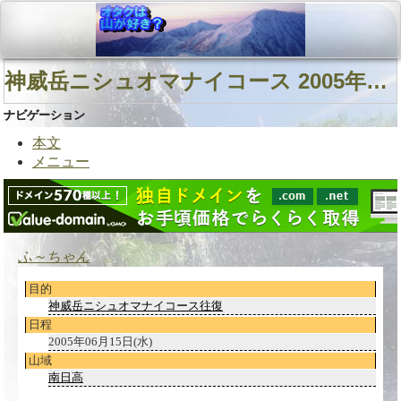
神威岳ニシュオマナイコース 2005年06月15日(水)
ナビゲーション
本文
メニュー
ふ～ちゃん
目的
神威岳ニシュオマナイコース往復
日程
2005年06月15日(水)
山域
南日高