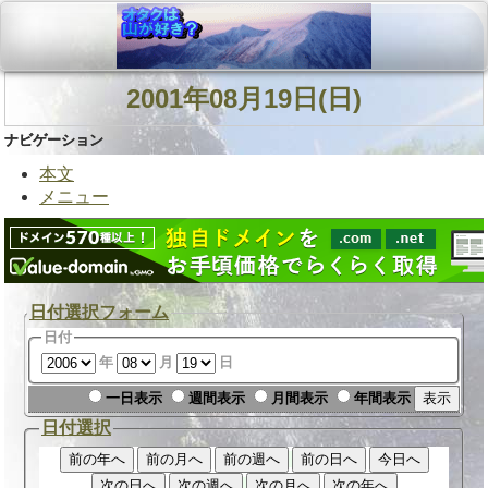
2001年08月19日(日)
ナビゲーション
本文
メニュー
日付選択フォーム
日付
年
月
日
一日表示
週間表示
月間表示
年間表示
日付選択