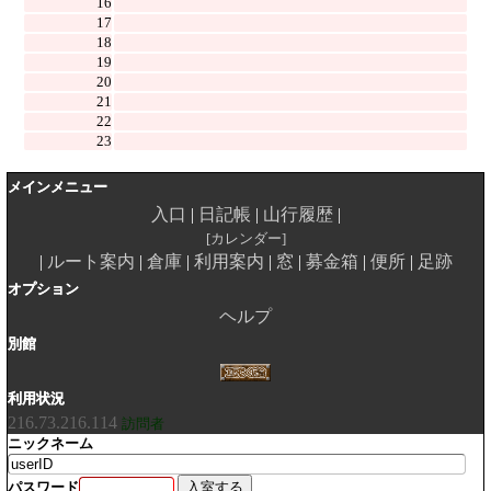
16
17
18
19
20
21
22
23
メインメニュー
入口
日記帳
山行履歴
カレンダー
ルート案内
倉庫
利用案内
窓
募金箱
便所
足跡
オプション
ヘルプ
別館
利用状況
216.73.216.114
訪問者
ニックネーム
パスワード