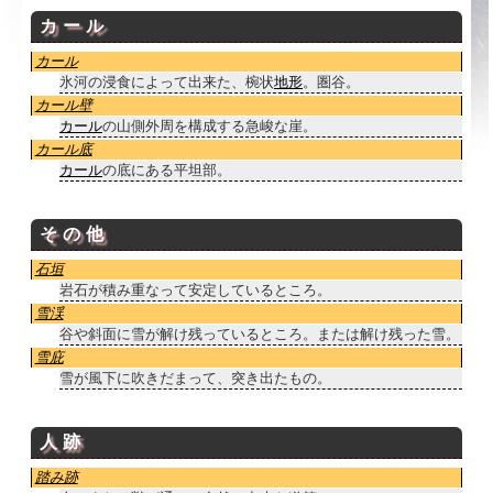
カール
カール
氷河の浸食によって出来た、椀状
地形
。圏谷。
カール壁
カール
の山側外周を構成する急峻な崖。
カール底
カール
の底にある平坦部。
その他
石垣
岩石が積み重なって安定しているところ。
雪渓
谷や斜面に雪が解け残っているところ。または解け残った雪。
雪庇
雪が風下に吹きだまって、突き出たもの。
人跡
踏み跡