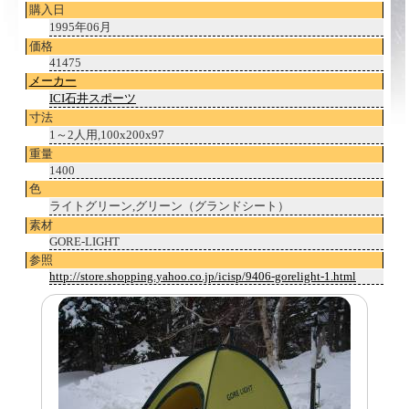
購入日
1995年06月
価格
41475
メーカー
ICI石井スポーツ
寸法
1～2人用,100x200x97
重量
1400
色
ライトグリーン,グリーン（グランドシート）
素材
GORE-LIGHT
参照
http://store.shopping.yahoo.co.jp/icisp/9406-gorelight-1.html