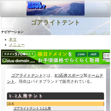
ゴアライトテント
ナビゲーション
本文
メニュー
ゴアライトテント
とは、
ICI石井スポーツ
製
ドームテ
ント
。現在はパイネブランドで販売されている。
1-2人用テント
品名
ゴアライトテント 1-2人用