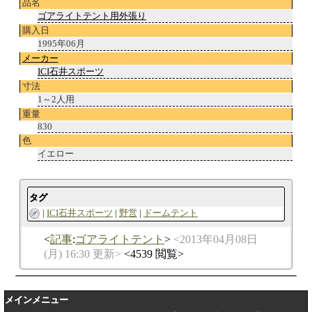
品名
ゴアライトテント用外張り
購入日
1995年06月
メーカー
ICI石井スポーツ
寸法
1～2人用
重量
830
色
イエロー
タグ
ICI石井スポーツ
野営
ドームテント
記事
:
ゴアライトテント
2013年04月08日
(月) 16:30 更新
4539 閲覧
メインメニュー