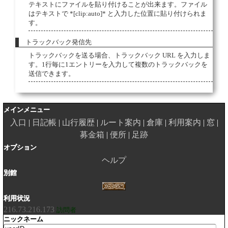
テキストにファイルを貼り付けることが出来ます。ファイル
はテキストで *[clip:auto]* と入力した位置に貼り付けられま
す。
トラックバック発信先
トラックバックを送る場合、トラックバック URL を入力しま
す。1行毎に1エントリーを入力して複数のトラックバックを
送信できます。
メインメニュー
入口
日記帳
山行履歴
ルート案内
倉庫
利用案内
窓
募金箱
便所
足跡
オプション
ヘルプ
別館
利用状況
216.73.216.173
訪問者
ニックネーム