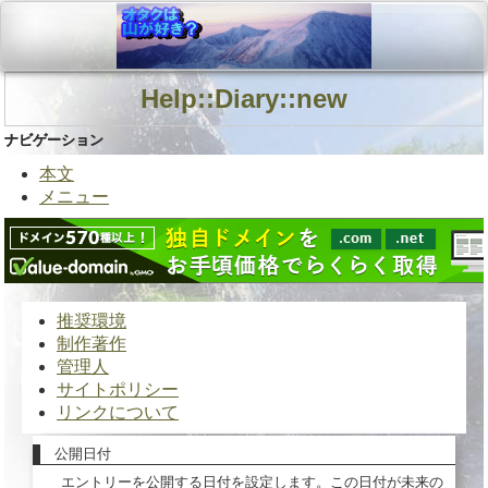
Help::Diary::new
ナビゲーション
本文
メニュー
推奨環境
制作著作
管理人
サイトポリシー
リンクについて
公開日付
エントリーを公開する日付を設定します。この日付が未来の