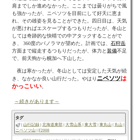
肩までしか進めなかった。ここまでは曇りがちで風
も強かったが、ニペソツを目前にして好天に恵ま
れ、その雄姿を見ることができた。四日目は、天気
が悪ければエスケープするつもりだったが、冬山と
しては奇跡的な快晴での中アタックすることがで
き、 360度のパノラマが望めた。計画では、
石狩岳
方面まで縦走するつもりだったが、体力と
装備
不足
で、前天狗から幌加へ下山した。
夜は寒かったが、冬山としては安定した天気が続
ニペソツ
は
き、なかなか良い山行だった。やはり
かっこいい
。
～続きがあります～
タグ
山行記録
北海道東部
大雪山系
東大雪
東丸山
丸山
ニペソツ山
F2008