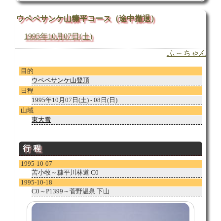
ウペペサンケ山糠平コース（途中撤退）
1995年10月07日(土)
ふ～ちゃん
目的
ウペペサンケ山登頂
日程
1995年10月07日(土) - 08日(日)
山域
東大雪
行程
1995-10-07
苫小牧～糠平川林道 C0
1995-10-18
C0～P1399～菅野温泉 下山