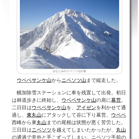
おなじみのニペソツ山の姿
ウペペサンケ山
から
ニペソツ山
まで縦走した。
幌加除雪ステーションに車を残置して出発。初日
は林道歩きに終始し、
ウペペサンケ山
の肩に
幕営
。
二日目は
ウペペサンケ山
を、
アイゼン
を利かせて通
過し、
東丸山
にアタックして谷に下り幕営。
ウペペ
西峰から東
丸山
までの尾根は状態が悪く苦労した。
三日目は
ニペソツ
を越えてしまいたかったが、
丸山
の通過で意外と手こずってしまい、ニペソツ手前の