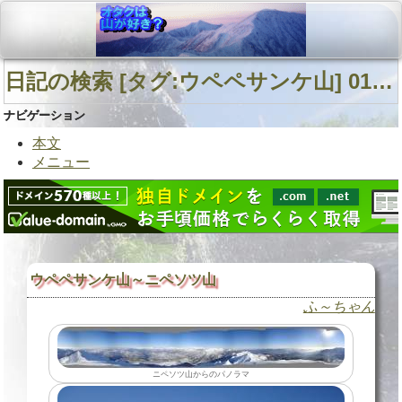
日記の検索 [タグ:ウペペサンケ山] 01～03(03件中)
ナビゲーション
本文
メニュー
ウペペサンケ山～ニペソツ山
ふ～ちゃん
ニペソツ山からのパノラマ