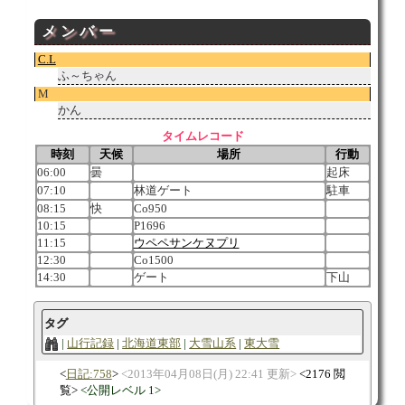
メンバー
C.L
ふ～ちゃん
M
かん
タイムレコード
時刻
天候
場所
行動
06:00
曇
起床
07:10
林道ゲート
駐車
08:15
快
Co950
10:15
P1696
11:15
ウペペサンケヌプリ
12:30
Co1500
14:30
ゲート
下山
タグ
山行記録
北海道東部
大雪山系
東大雪
日記:758
2013年04月08日(月) 22:41 更新
2176 閲
覧
公開レベル 1