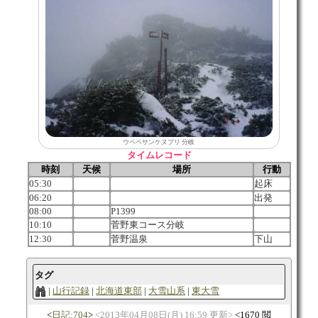
ウペペサンケヌプリ 分岐
タイムレコード
時刻
天候
場所
行動
05:30
起床
06:20
出発
08:00
P1399
10:10
菅野東コース分岐
12:30
菅野温泉
下山
タグ
山行記録
北海道東部
大雪山系
東大雪
日記:704
2013年04月08日(月) 16:59 更新
1670 閲