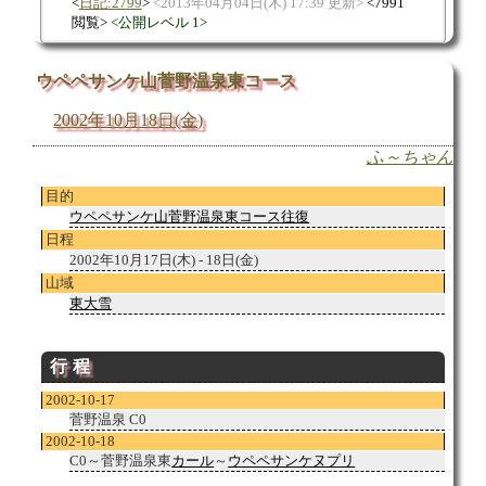
日記:2799
2013年04月04日(木) 17:39 更新
7991
閲覧
公開レベル 1
ウペペサンケ山菅野温泉東コース
2002年10月18日(金)
ふ～ちゃん
目的
ウペペサンケ山菅野温泉東コース往復
日程
2002年10月17日(木) - 18日(金)
山域
東大雪
行程
2002-10-17
菅野温泉 C0
2002-10-18
C0～菅野温泉東
カール
～
ウペペサンケヌプリ