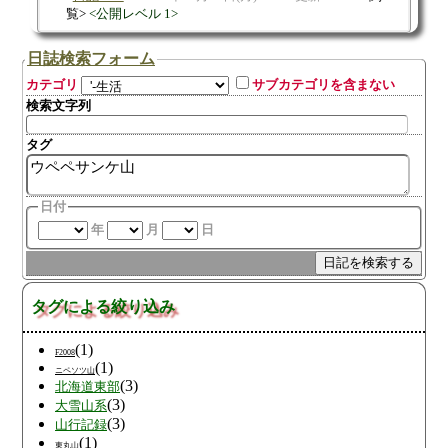
覧
公開レベル 1
日誌検索フォーム
カテゴリ
サブカテゴリを含まない
検索文字列
タグ
日付
年
月
日
タグによる絞り込み
(1)
F2008
(1)
ニペソツ山
(3)
北海道東部
(3)
大雪山系
(3)
山行記録
(1)
東丸山