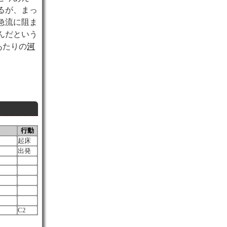
るが、まっ
急流に阻ま
んだという
あたりの
河
行動
起床
出発
C2