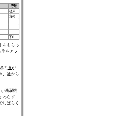
行動
起床
出発
下山
手をもらっ
左岸を
アプ
段の
滝
が
き、
釜
から
釜が洗濯機
かわらず、
でしばらく