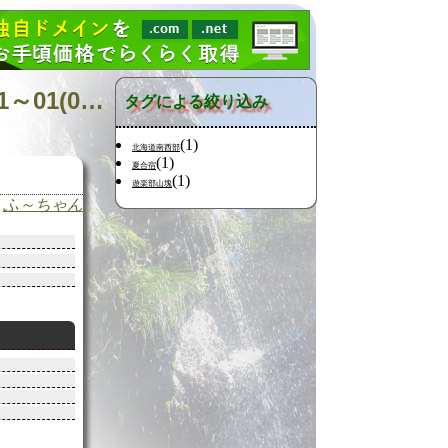
日記の検索 [タグ:山行記録 渡島半島 見市川 平田内川] 01～01(01件中)
タグによる絞り込み
(1)
北海道南西部
(1)
夏合宿
(1)
遊楽部山塊
ふ～ちゃん