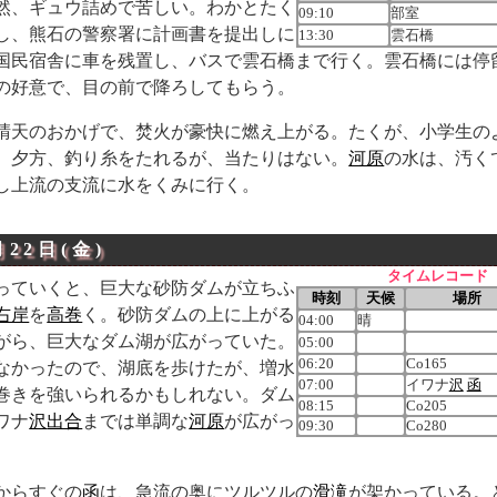
然、ギュウ詰めで苦しい。わかとたく
09:10
部室
し、熊石の警察署に計画書を提出しに
13:30
雲石橋
国民宿舎に車を残置し、バスで雲石橋まで行く。雲石橋には停
の好意で、目の前で降ろしてもらう。
晴天のおかげで、焚火が豪快に燃え上がる。たくが、小学生の
。夕方、釣り糸をたれるが、当たりはない。
河原
の水は、汚く
し上流の支流に水をくみに行く。
月22日(金)
タイムレコード
っていくと、巨大な砂防ダムが立ちふ
時刻
天候
場所
右岸
を
高巻
く。砂防ダムの上に上がる
04:00
晴
がら、巨大なダム湖が広がっていた。
05:00
06:20
Co165
なかったので、湖底を歩けたが、増水
07:00
イワナ
沢
函
巻きを強いられるかもしれない。ダム
08:15
Co205
ワナ
沢
出合
までは単調な
河原
が広がっ
09:30
Co280
からすぐの
函
は、急流の奥にツルツルの
滑滝
が架かっている。