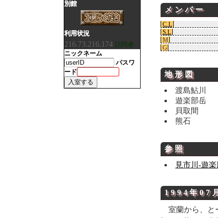
別館
メンバー
C.L
S.L
利用状況
M
216.73.216.174
訪問者
G
ニックネーム
パスワ
ード
地形
図
渡島鮎川
遊楽部岳
貝取間
熊石
参照
見市川-遊楽
1994年07
室蘭から、と