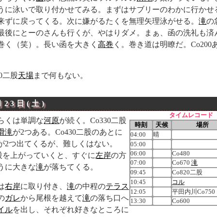
うに泳いで取り付かせてみる。まずはサブリーのわかに行かせ
来ずに戻ってくる。次に嫌がるたくを無理矢理泳がせる。
滝
の
最後にとーのさんも行くが、やはりダメ。まぁ、函の洗礼も済
巻く（笑）。長い函を大きく
高巻
く。巻き道は明瞭だ。Co200
0二股
天場
まで何もない。
月23日(土)
タイムレコード
らくは単調な
河原
が続く。Co330二股
時刻
天候
場所
滑滝
が2つある。Co430二股のあとに
04:00
晴
が2つ出てくるが、難しくはない。
05:00
06:00
Co480
左股を上がっていくと、すぐに
左岸
の方
07:00
Co670
滝
うに大きな
滝
が落ちてくる。
09:45
Co820二股
10:45
コル
は
右岸
に取り付き、
滝
の中程の
テラス
12:05
平田内川Co750
の
ガレ
から尾根を越えて
滝
の落ち口へ
13:30
Co600
イル
を出し、それぞれ好きなところに