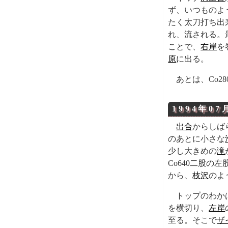
ず、いつものよ
たく太刀打ち出
れ、流される。
ことで、
右岸
を
原
に出る。
あとは、Co28
1994年07
出合
からしば
のあとに小さな
少し大きめの
滝
Co640二股の
から、
枝沢
のよ
トップのわか
を横切り、
左岸
至る。そこで
ザ