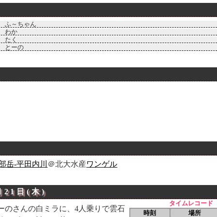
ふ～ちゃん
わか
たく
とーの
部岳-平田内川
＠北大水産
ワンゲル
月21日(木)
タイムレコード
ーのさんの白ミラに、4人乗りで雲石
時刻
場所