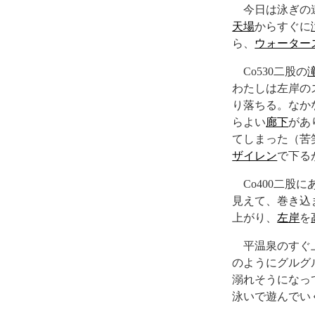
今日は泳ぎの
天場
からすぐに
ら、
ウォーター
Co530二股の
わたしは左岸の
り落ちる。なか
らよい
廊下
があ
てしまった（苦笑
ザイレン
で下る
Co400二股に
見えて、巻き込
上がり、
左岸
を
平温泉のすぐ
のようにグルグ
溺れそうになっ
泳いで遊んでい