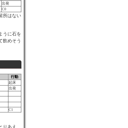
出発
C0
留所はない
ように石を
て飲めそう
行動
起床
出発
C1
とりあえ