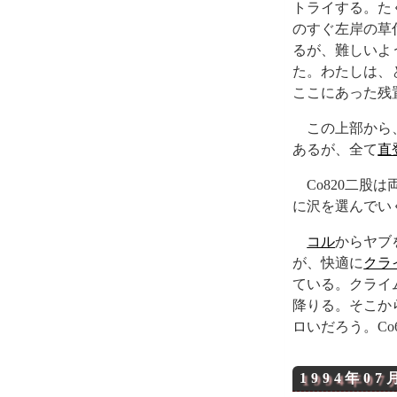
トライする。た
のすぐ左岸の草
るが、難しいよ
た。わたしは、
ここにあった残
この上部から
あるが、全て
直
Co820二股は
に沢を選んでい
コル
からヤブ
が、快適に
クラ
ている。クライ
降りる。そこから
ロいだろう。Co
1994年07