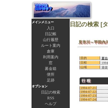
メインメニュー
入口
日記帳
山行履歴
見市川～平田内
ルート案内
倉庫
利用案内
目的
夏合
窓
日程
199
山域
遊楽
募金箱
便所
足跡
行程
オプション
1994-07-21
1994-07-22
日記の検索
1994-07-23
RSS
1994-07-24
ヘルプ