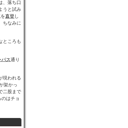
は、落ち口
ようと試み
流を
直登
し
。ちなみに
なところも
ンパス
通り
が現われる
が架かっ
で二股まで
るのはチョ