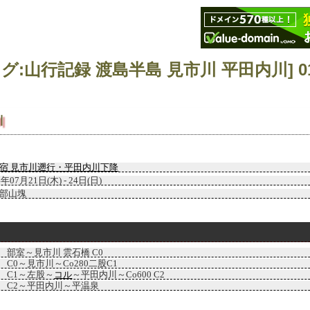
川
宿 見市川遡行・平田内川下降
4年07月21日(木) - 24日(日)
部山塊
部室～見市川 雲石橋 C0
C0～見市川～Co280二股C1
C1～左股～
コル
～平田内川～Co600 C2
C2～平田内川～平温泉