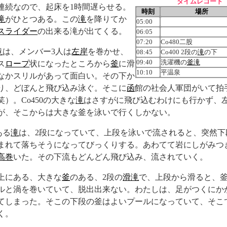
タイムレコード
連続なので、起床を1時間遅らせる。
時刻
場所
滝
がひとつある。この
滝
を降りてか
05:00
スライダー
の出来る滝が出てくる。
06:05
07:20
Co480二股
滝
は、メンバー3人は
左岸
を巻かせ、
08:45
Co400 2段の
滝
の下
09:40
洗濯機の
釜滝
ス
ロープ
状になったところから
釜
に滑
10:10
平温泉
なかスリルがあって面白い。その下か
り、どぼんと飛び込み泳ぐ。そこに
函
館の社会人軍団がいて拍
）。Co450の大きな
滝
はさすがに飛び込むわけにも行かず、
が、そこからは大きな釜を泳いで行くしかない。
ある
滝
は、2段になっていて、上段を泳いで流されると、突然下
まれて落ちそうになってびっくりする。あわてて岩にしがみつ
高巻
いた。その下流もどんどん飛び込み、流されていく。
上にある、大きな
釜
のある、2段の
滑滝
で、上段から滑ると、
ルと渦を巻いていて、脱出出来ない。わたしは、足がつくにか
てしまった。そこの下段の釜はよいプールになっていて、そこ
く。