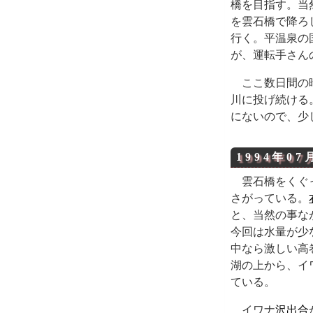
橋を目指す。当
を雲石橋で降ろ
行く。平温泉の
が、運転手さん
ここ数日間の
川に投げ続ける
にないので、少
1994年07
雲石橋をくぐ
さがっている。
と、当然の事な
今回は水量が少
中なら激しい高
湖の上から、イ
ている。
イワナ
沢
出合