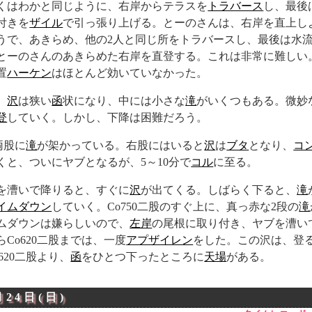
くはわかと同じように、右岸からテラスを
トラバース
し、最後
付きを
ザイル
で引っ張り上げる。とーのさんは、右岸を直上し
うで、あきらめ、他の2人と同じ所をトラバースし、最後は水
とーのさんのあきらめた右岸を直登する。これは非常に難しい
置
ハーケン
はほとんど効いていなかった。
、
沢
は狭い
函
状になり、中には小さな
滝
がいくつもある。微妙
登
していく。しかし、下降は困難だろう。
両股に
滝
が架かっている。右股にはいると
沢
は
ブタ
となり、
コ
くと、ついにヤブとなるが、5～10分で
コル
に至る。
を漕いで降りると、すぐに
沢
が出てくる。しばらく下ると、
滝
イムダウン
していく。Co750二股のすぐ上に、真っ赤な2段の
滝
ムダウンは嫌らしいので、
左岸
の尾根に取り付き、ヤブを漕い
Co620二股までは、一度
アプザイレン
をした。この沢は、登
620二股より、
函
をひとつ下ったところに
天場
がある。
月24日(日)