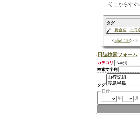
そこからすぐ
タグ
夏合宿
北海
日記:464
2
日誌検索フォーム
カテゴリ
検索文字列
タグ
日付
年
月