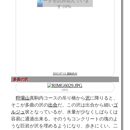
2015-07-11 真駒内川
多曲の
沢
(363)
狩場山
真駒内コースの吊り橋から
沢
に降りると、
そこが多曲の沢の
出合
だ。この沢は出合から細い
ゴ
ルジュ
状となっているが、水量が少なくしばらくは
容易に通過出来る。そのうちコンクリートの塊のよ
うな巨岩が沢を埋めるようになり、歩きにくい。二