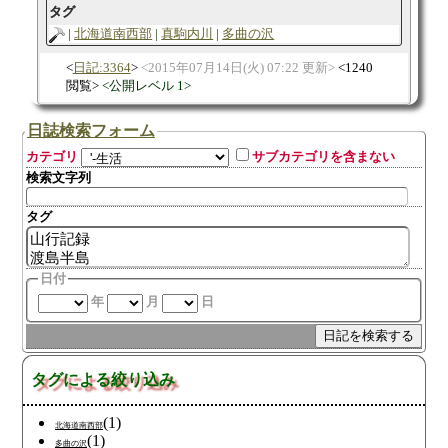
タグ
北海道南西部
真駒内川
多曲の沢
日記:3364
2015年07月14日(火) 07:22 更新
1240
閲覧
公開レベル 1
日誌検索フォーム
カテゴリ
サブカテゴリを含まない
検索文字列
タグ
日付
年
月
日
タグによる絞り込み
(1)
北海道南西部
(1)
多曲の沢