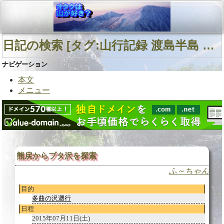
日記の検索 [タグ:山行記録 渡島半島 狩場山塊 大沢] 01～01(01件中)
ナビゲーション
本文
メニュー
熊戻からブタ沢を探索
ふ～ちゃん
目的
多曲の沢遡行
日程
2015年07月11日(土)