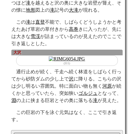
つほど
滝
を越えると沢の奥に大きな岩壁が聳え、そ
の懐に
地形
図上の
滝
記号の
大滝
が現れる。
この
滝
は
直登
不能で、しばらくどうしようかと考
えたあげ草岩の草付きから
高巻
きに入ったが、先に
は大きな
雪渓
が詰まっているのが見えたのでここで
引き返しとした。
大
沢
(311)
通行止めが続く、千走へ続く林道をしばらく行っ
てから砂防ダムの少し上で
沢
に降りる。こちらの沢
は少し明るい雰囲気。特に面白い物も無く
河原
が続
くかと思っていたら、突如狭い
ゴルジュ
となって、
淵
の上に挟まる巨岩とその奥に落ちる
滝
が見えた。
この巨岩の下を泳ぐ元気はなく、ここで引き返
す。