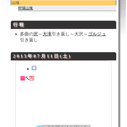
山域
狩場山塊
行程
多曲の
沢
～
大滝
引き返し～大沢～
ゴルジュ
引き返し
2015年07月11日(土)