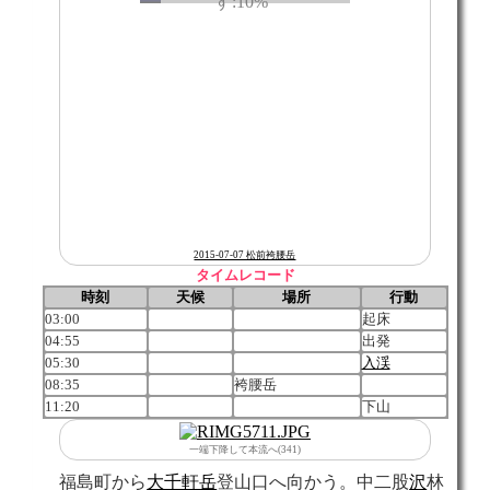
2015-07-07 松前袴腰岳
タイムレコード
時刻
天候
場所
行動
03:00
起床
04:55
出発
05:30
入渓
08:35
袴腰岳
11:20
下山
一端下降して本流へ(341)
福島町から
大千軒岳
登山口へ向かう。中二股
沢
林