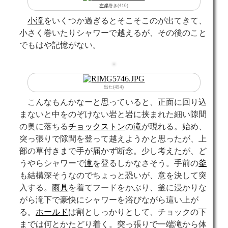
左岸
巻き(410)
小滝
をいくつか過ぎるとそこそこのが出てきて、
小さく巻いたりシャワーで越えるが、その後のこと
でもはや記憶がない。
出た(454)
こんなもんかなーと思っていると、正面に回り込
まないと中をのぞけない岩と岩に挟まれた細い隙間
の奥に落ちる
チョックストン
の
滝
が現れる。始め、
突っ張りで隙間を登って越えようかと思ったが、上
部の草付きまで手が届かず断念。少し考えたが、ど
うやらシャワーで
滝
を登るしかなさそう。手前の
釜
も結構深そうなのでちょっと恐いが、意を決して突
入する。
雨具
を着てフードをかぶり、釜に浸かりな
がら滝下で豪快にシャワーを浴びながら這い上が
る。
ホールド
は割としっかりとして、チョックの下
までは何とかたどり着く。突っ張りで一端滝から体