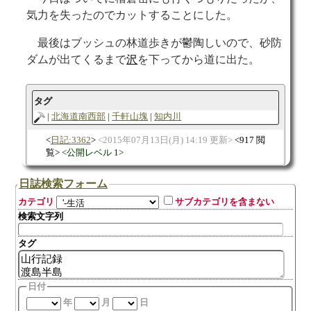
気力を失ったのでカットすることにした。
最後はブッシュの林道歩きが鬱陶しいので、砂防
ダムが出てくるまで
沢
を下ってから道に出た。
タグ
北海道南西部
千軒山塊
知内川
日記:3362
2015年07月13日(月) 14:19 更新
917 閲
覧
公開レベル 1
日誌検索フォーム
カテゴリ
サブカテゴリを含まない
検索文字列
タグ
日付
年
月
日