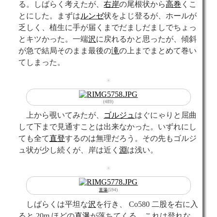
る。しばらく考えたが、
右岸
の尾根状から
高巻
くこ
とにした。まずは
ルンゼ
状をよじ登るが、ホールが
乏しく、植生に手が届くまでだましだましでちょっ
とキツかった。一端
沢
に戻れるかと思ったが、傾斜
が急で結局そのまま最後の
滝
の上までまとめて巻い
てしまった。
(489)
上から覗いてみたが、
ゴルジュ
はぐにゃりと屈曲
して下まで見通すことは出来なかった。いずれにし
ても全て
直登
するのは無理だろう。その先もゴルジ
ュ状が少し続くが、岸は近く
淵
は浅い。
直瀑
(594)
しばらくは平坦な
沢
を行き、 Co580 二股を右に入
ると 20m ほどの
直瀑
が落ちてくる。これは登れな