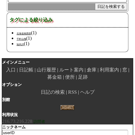
タグによる絞り込み
(1)
北海道南西部
(1)
千軒山塊
(1)
知内川
メインメニュー
入口
日記帳
山行履歴
ルート案内
倉庫
利用案内
窓
募金箱
便所
足跡
オプション
日記の検索
RSS
ヘルプ
別館
利用状況
216.73.216.228
訪問者
ニックネーム