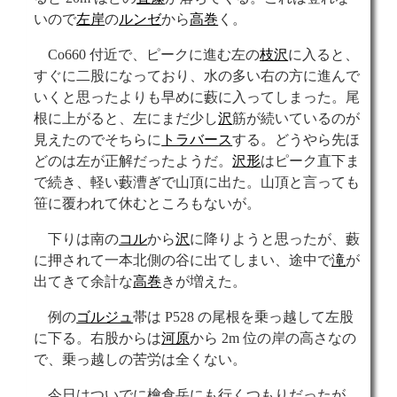
いので
左岸
の
ルンゼ
から
高巻
く。
Co660 付近で、ピークに進む左の
枝沢
に入ると、
すぐに二股になっており、水の多い右の方に進んで
いくと思ったよりも早めに藪に入ってしまった。尾
根に上がると、左にまだ少し
沢
筋が続いているのが
見えたのでそちらに
トラバース
する。どうやら先ほ
どのは左が正解だったようだ。
沢形
はピーク直下ま
で続き、軽い藪漕ぎで山頂に出た。山頂と言っても
笹に覆われて休むところもないが。
下りは南の
コル
から
沢
に降りようと思ったが、藪
に押されて一本北側の谷に出てしまい、途中で
滝
が
出てきて余計な
高巻
きが増えた。
例の
ゴルジュ
帯は P528 の尾根を乗っ越して左股
に下る。右股からは
河原
から 2m 位の岸の高さなの
で、乗っ越しの苦労は全くない。
今日はついでに檜倉岳にも行くつもりだったが、