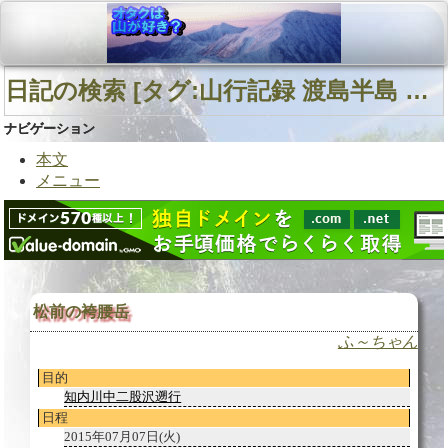
日記の検索 [タグ:山行記録 渡島半島 千軒山塊/袴腰岳 知内川中二股沢] 01～01(01件中)
ナビゲーション
本文
メニュー
松前の袴腰岳
ふ～ちゃん
目的
知内川中二股沢遡行
日程
2015年07月07日(火)