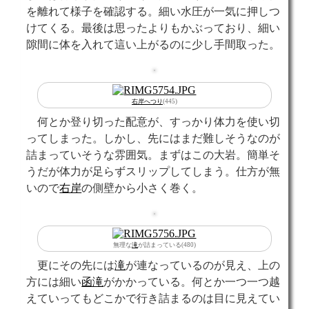
を離れて様子を確認する。細い水圧が一気に押しつ
けてくる。最後は思ったよりもかぶっており、細い
隙間に体を入れて這い上がるのに少し手間取った。
右岸
へつり
(445)
何とか登り切った配意が、すっかり体力を使い切
ってしまった。しかし、先にはまだ難しそうなのが
詰まっていそうな雰囲気。まずはこの大岩。簡単そ
うだが体力が足らずスリップしてしまう。仕方が無
いので
右岸
の側壁から小さく巻く。
無理な
滝
が詰まっている(480)
更にその先には
滝
が連なっているのが見え、上の
方には細い
函滝
がかかっている。何とか一つ一つ越
えていってもどこかで行き詰まるのは目に見えてい