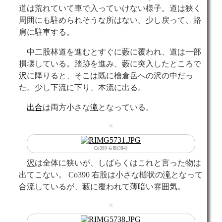
道は荒れていて車で入っていけない様子。道は狭く
周囲にも駐められそうな所はない。少し戻って、路
肩に駐車する。
中二股林道を進むとすぐに藪に覆われ、道は一部
損壊している。踏跡を進み、藪に突入したところで
沢
に降りると、そこは既に檜倉岳への沢の中だっ
た。少し下流に下り、本流に出る。
出合
は両方小さな
滝
となっている。
Co390 右股(384)
沢
は全体に狭いが、しばらくはこれと言った物は
出てこない。 Co390 右股は小さな樋状の
滝
となって
合流しているが、藪に覆われて薄暗い雰囲気。