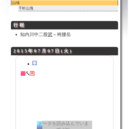
山域
千軒山塊
行程
知内川中二股
沢
～袴腰岳
2015年07月07日(火)