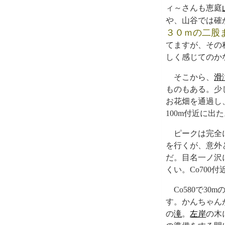
ィ～さんも恵庭
や、山谷では確
３０ｍの二股
てますが、その
しく感じてのか
そこから、
滑
ものもある。少
お花畑を通過し
100m付近に
ピークは完全
を行くが、意外
だ。目名一ノ沢
くい。Co70
Co580で30m
す。かんちゃん
の
滝
。
左岸
の木