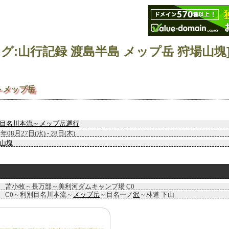
～メップ岳
目名川本流～メップ岳遡行
3年08月27日(水) - 28日(木)
山塊
苫小牧～長万部～美利河ダムキャンプ場 C0
C0～利別目名川本流～
メップ岳
～目名一ノ
沢
～林道 下山