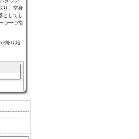
ムダウン
取り、空身
落としてし
一つ一つ指
雨が降り始