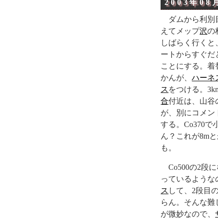
2003年08
ダムから利別
えてメップ
沢
の
しばらく行くと
ートからすぐだ
ことにする。着
かんが、
ハーネ
ス
をつける。3
合
付近は、山谷
が、別にコメン
する。Co370で
ん？これが8m
も。
Co500の2段
っているような
ス
して、2段目
らん。そんな難
が微妙なので、