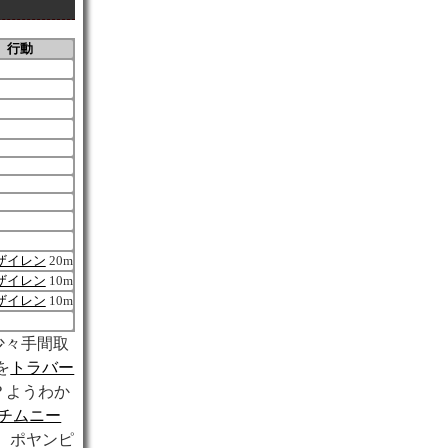
行動
ザイレン
20m
ザイレン
10m
ザイレン
10m
少々手間取
を
トラバー
？ようわか
チムニー
、ポヤンピ