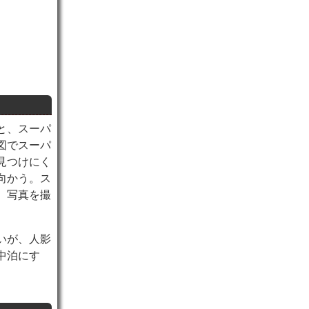
と、スーパ
図でスーパ
見つけにく
向かう。ス
、写真を撮
いが、人影
中泊にす