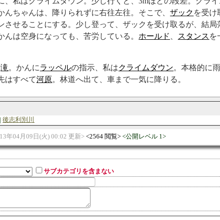
に、私はクライムダウン。少し行くと、3mほどの段差。クライ
かんちゃんは、降りられずに右往左往。そこで、
ザック
を受け
ンさせることにする。少し登って、ザックを受け取るが、結局
かんは空身になっても、苦労している。
ホールド
、
スタンス
を
の
滝
。かんに
ラッペル
の指示、私は
クライムダウン
。本格的に
先はすべて
河原
。林道へ出て、車まで一気に降りる。
後志利別川
013年04月09日(火) 00:02 更新
2564 閲覧
公開レベル 1
サブカテゴリを含まない