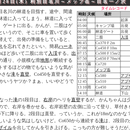
月28日(木)
利別目名川～
メップ岳
～目名一ノ
沢
タイムレコード
目名川の林道を目指す。途中、間違
時刻
天候
場所
林道に入ってしまう。林道に入って
04:00
起床
、ゲートに出る。かんが、二股はゲ
05:00
キャンプ場
出発
06:00
曇
林道ゲート
出発
というので、そこに車を置いて歩く
06:30
二股
入渓
替えて、出発の準備をしていると、
06:45
Co370 F 2m
ス
を忘れてきたといい、簡易
ハーネ
07:00
Co450 F 10m
kmほど歩いて二股に出て
入渓
する。
出
07:15
Co500 F 15m/2
07:50
Co650 F 70m/4
の通り、小規模な滑
地形
が断続する
08:15
霧
Co720
トするほどの物でもないような気が
10:10
メップ岳
小さな
滝
を
直登
。Co450を直登する。
12:15
Co580
アプ
とかいうヤツか？まぁ、いいやどうで
12:45
Co510
アプ
13:10
雨
Co450
アプ
14:10
林道
下山
になった
滝
の1段目は、
右岸
のヘリを
直登
するが、かんちゃんは
ので、右岸を巻かせる。右岸岩壁の左側に沿って登り、草付き
の下に降りる。2段目は直登。っていうか、これが18mなのかな
しいような気はしないけど。Co650から連続する
滝
は、2段目の
ザイル
を出してかんを引き上げる。こっちの方が難しそうだが