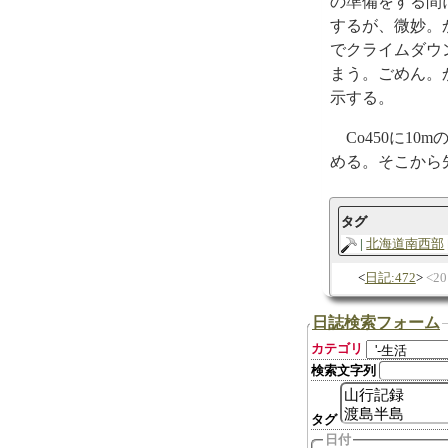
の準備をする間
するが、微妙。
でクライムダウ
まう。ごめん。
示する。
Co450に10m
める。そこから
タグ
北海道南西部
日記:472
2
日誌検索フォーム
カテゴリ
検索文字列
タグ
日付