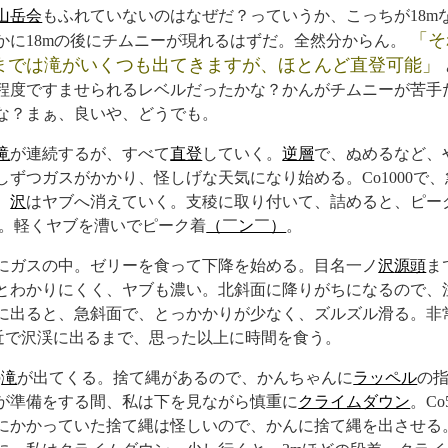
山岳会
もふれていないのはなぜだ？っていうか、こっちが18m
そ
かに18mの後にチムニーが現れるはずだ。全然分からん。
までは滝がいくつも出てきますが、ほとんど直登可能
程度ですませられるレベルだったかな？かんがチムニーが苦手
な？まぁ、良いや、どうでも。
滝
が連続するが、すべて
直登
していく。
逆層
で、ぬめるなど、
しずつガスがかかり、怪しげな天気になり始める。Co1000で
、
沢
はヤブへ消えていく。支稜に取り付いて、詰めると、ピー
出た。軽くヤブを漕いでピーク着
（￣ン￣）
。
にガスの中。ゼリーを食って下降を始める。目名一ノ
沢
源頭
ま
とわかりにくく、ヤブも濃い。北斜面に降りがちになるので、
に出ると、急斜面で、とっかかりが少なく、ズルズル滑る。非
0付近で沢渓に出るまで、思った以上に時間を食う。
の
滝
が出てくる。捨て縄があるので、かんちゃんに
ラッペル
の
が準備をする間、私は下を見ながら慎重に
クライムダウン
。Co
にかかっていた捨て縄は怪しいので、かんに捨て縄を出させる