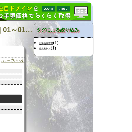
日記の検索 [タグ:山行記録 渡島半島 メップ岳 狩場山塊] 01～01(01件中)
タグによる絞り込み
(1)
北海道南西部
(1)
後志利別川
ふ～ちゃん