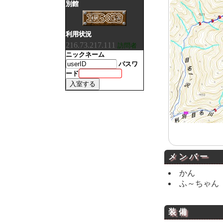
別館
利用状況
216.73.217.111
訪問者
ニックネーム
パスワ
ード
メンバー
かん
ふ～ちゃん
装備