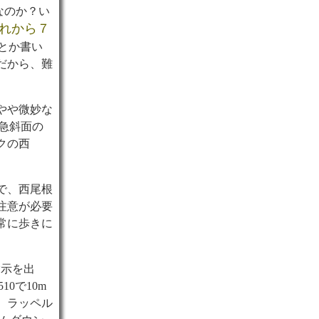
なのか？い
れから７
とか書い
だから、難
やや微妙な
、急斜面の
クの西
で、西尾根
注意が必要
常に歩きに
指示を出
510で10m
。ラッペル