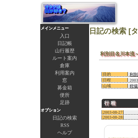
メインメニュー
入口
日記帳
山行履歴
利別目名川本流
ルート案内
倉庫
利用案内
目的
利別
窓
日程
200
山域
狩場
募金箱
便所
足跡
行程
オプション
2003-08-27
2003-08-28
日記の検索
RSS
ヘルプ