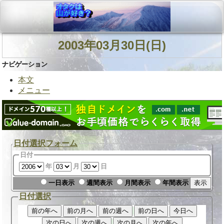
2003年03月30日(日)
ナビゲーション
本文
メニュー
日付選択フォーム
日付
年
月
日
一日表示
週間表示
月間表示
年間表示
日付選択