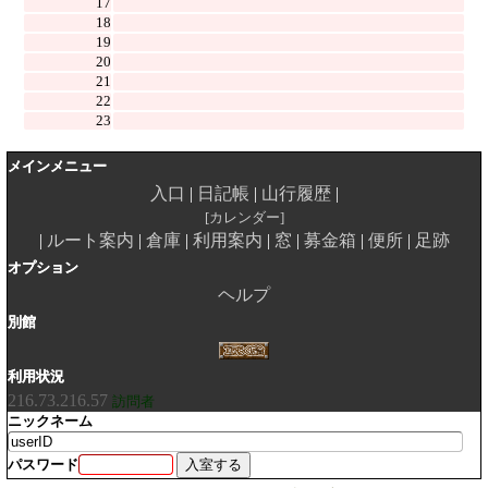
17
18
19
20
21
22
23
メインメニュー
入口
日記帳
山行履歴
カレンダー
ルート案内
倉庫
利用案内
窓
募金箱
便所
足跡
オプション
ヘルプ
別館
利用状況
216.73.216.57
訪問者
ニックネーム
パスワード