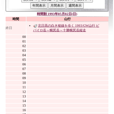
時間割 1993年05月02日(日)
時間
山行
北日高の白き稜線を歩く 1993/GW山行 ピ
終日
パイロ岳～幌尻岳～十勝幌尻岳縦走
00
01
02
03
04
05
06
07
08
09
10
11
12
13
14
15
16