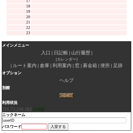
17
18
19
20
21
22
23
メインメニュー
入口
日記帳
山行履歴
カレンダー
ルート案内
倉庫
利用案内
窓
募金箱
便所
足跡
オプション
ヘルプ
別館
利用状況
216.73.216.182
訪問者
ニックネーム
パスワード