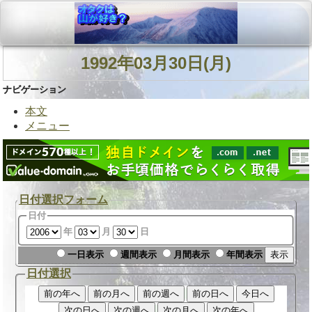
1992年03月30日(月)
ナビゲーション
本文
メニュー
日付選択フォーム
日付
年
月
日
一日表示
週間表示
月間表示
年間表示
日付選択