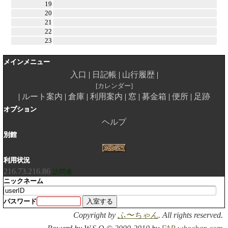
19
20
21
22
23
メインメニュー
入口
日記帳
山行履歴
カレンダー
ルート案内
倉庫
利用案内
窓
募金箱
便所
足跡
オプション
ヘルプ
別館
利用状況
216.73.216.86
訪問者
ニックネーム
パスワード
Copyright by
ふ〜ちゃん
. All rights reserved.